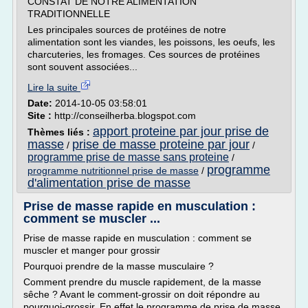
CONSTAT DE NOTRE ALIMENTATION
TRADITIONNELLE
Les principales sources de protéines de notre
alimentation sont les viandes, les poissons, les oeufs, les
charcuteries, les fromages. Ces sources de protéines
sont souvent associées...
Lire la suite
Date:
2014-10-05 03:58:01
Site :
http://conseilherba.blogspot.com
apport proteine par jour prise de
Thèmes liés :
masse
prise de masse proteine par jour
/
/
programme prise de masse sans proteine
/
programme
programme nutritionnel prise de masse
/
d'alimentation prise de masse
Prise de masse rapide en musculation :
comment se muscler ...
Prise de masse rapide en musculation : comment se
muscler et manger pour grossir
Pourquoi prendre de la masse musculaire ?
Comment prendre du muscle rapidement, de la masse
sêche ? Avant le comment-grossir on doit répondre au
pourquoi-grossir. En effet le programme de prise de masse