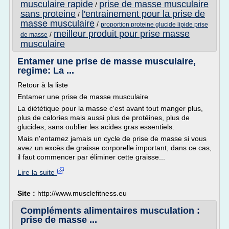
musculaire rapide
prise de masse musculaire
/
sans proteine
l'entrainement pour la prise de
/
masse musculaire
/
proportion proteine glucide lipide prise
meilleur produit pour prise masse
/
de masse
musculaire
Entamer une prise de masse musculaire,
regime: La ...
Retour à la liste
Entamer une prise de masse musculaire
La diététique pour la masse c'est avant tout manger plus,
plus de calories mais aussi plus de protéines, plus de
glucides, sans oublier les acides gras essentiels.
Mais n'entamez jamais un cycle de prise de masse si vous
avez un excès de graisse corporelle important, dans ce cas,
il faut commencer par éliminer cette graisse...
Lire la suite
Site :
http://www.musclefitness.eu
Compléments alimentaires musculation :
prise de masse ...