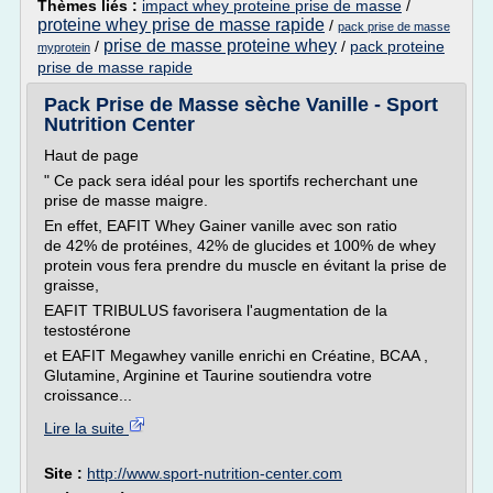
Thèmes liés :
impact whey proteine prise de masse
/
proteine whey prise de masse rapide
/
pack prise de masse
prise de masse proteine whey
/
/
pack proteine
myprotein
prise de masse rapide
Pack Prise de Masse sèche Vanille - Sport
Nutrition Center
Haut de page
" Ce pack sera idéal pour les sportifs recherchant une
prise de masse maigre.
En effet, EAFIT Whey Gainer vanille avec son ratio
de 42% de protéines, 42% de glucides et 100% de whey
protein vous fera prendre du muscle en évitant la prise de
graisse,
EAFIT TRIBULUS favorisera l'augmentation de la
testostérone
et EAFIT Megawhey vanille enrichi en Créatine, BCAA ,
Glutamine, Arginine et Taurine soutiendra votre
croissance...
Lire la suite
Site :
http://www.sport-nutrition-center.com