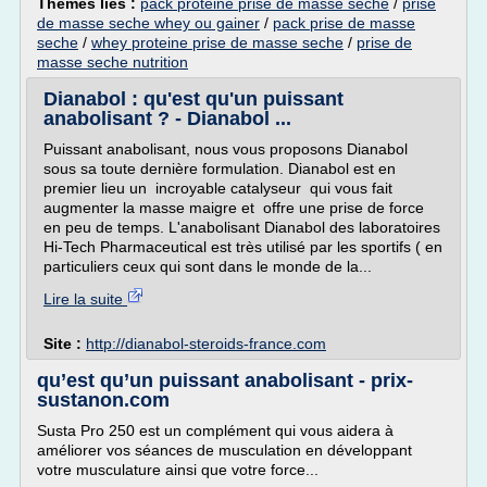
Thèmes liés :
pack proteine prise de masse seche
/
prise
de masse seche whey ou gainer
/
pack prise de masse
seche
/
whey proteine prise de masse seche
/
prise de
masse seche nutrition
Dianabol : qu'est qu'un puissant
anabolisant ? - Dianabol ...
Puissant anabolisant, nous vous proposons Dianabol
sous sa toute dernière formulation. Dianabol est en
premier lieu un incroyable catalyseur qui vous fait
augmenter la masse maigre et offre une prise de force
en peu de temps. L'anabolisant Dianabol des laboratoires
Hi-Tech Pharmaceutical est très utilisé par les sportifs ( en
particuliers ceux qui sont dans le monde de la...
Lire la suite
Site :
http://dianabol-steroids-france.com
qu’est qu’un puissant anabolisant - prix-
sustanon.com
Susta Pro 250 est un complément qui vous aidera à
améliorer vos séances de musculation en développant
votre musculature ainsi que votre force...