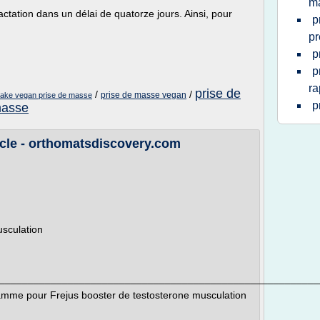
ma
ctation dans un délai de quatorze jours. Ainsi, pour
p
pr
p
p
ra
prise de
/
/
prise de masse vegan
ake vegan prise de masse
p
masse
le - orthomatsdiscovery.com
usculation
________________________________________________________
me pour Frejus booster de testosterone musculation