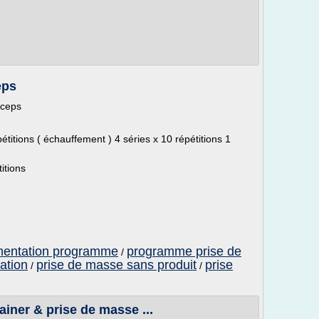
eps
iceps
pétitions ( échauffement ) 4 séries x 10 répétitions 1
titions
imentation programme
programme prise de
/
ation
prise de masse sans produit
prise
/
/
iner & prise de masse ...