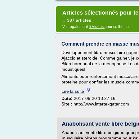
Articles sélectionnés pour l
387 articles
→
Voir également
5 Vidéos
pour ce thème
Comment prendre en masse musc
Developpement fibre musculaire gagner 
Ajaccio et steroide. Comme gainer, je 
Bilan hormonal de la menopause Les der
moustiques!
Aliments pour renforcement musculair
proteine pour gonfler les muscle comme
Lire la suite
Date:
2017-06-20 18:27:16
Site :
http://www.intertekqatar.com
Anabolisant vente libre belgiq
Anabolisant vente libre belgique quoi
musculaire biceps programme pour kay