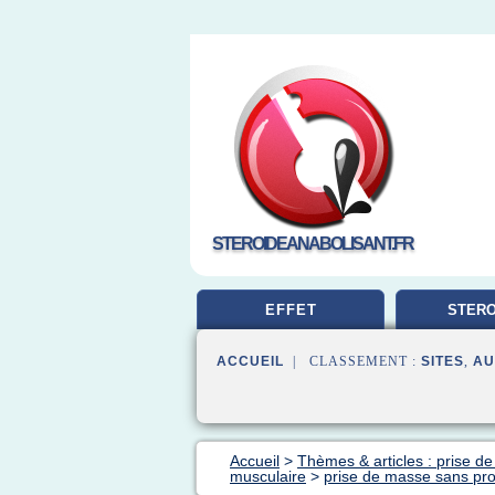
STEROIDEANABOLISANT.FR
EFFET
STERO
MUSCUL
ACCUEIL
| CLASSEMENT :
SITES
,
AU
Accueil
>
Thèmes & articles : prise d
musculaire
>
prise de masse sans pro