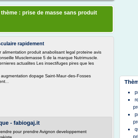
e thème : prise de masse sans produit
ulaire rapidement
alimentation produit anabolisant legal proteine avis
conseille Musclemasse 5 de la marque Nutrimuscle.
nieres actualites Les insectifuges pires que les
e augmentation dopage Saint-Maur-des-Fosses
nt...
Thèm
p
r
pr
p
pr
ue - fabiogaj.it
q
 prendre pour prendre Avignon developpement
pr
akiste