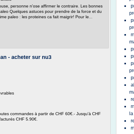
p
ouse, personne n'ose affirmer le contraire. Les bonnes
 paleo Quelques astuces pour prendre de la force et du
pr
 paleo : les proteines ca fait maigrir! Pour le...
p
pr
m
m
p
p
an - acheter sur nu3
p
pr
p
a
ma
uvrables
r
m
la
r toutes commandes à partir de CHF 60€.- Jusqu'à CHF
t facturés CHF 5.90€.
r
m