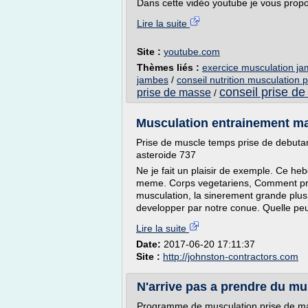
Dans cette vidéo youtube je vous prop
Lire la suite
Site :
youtube.com
Thèmes liés :
exercice musculation j
jambes
/
conseil nutrition musculation 
conseil prise d
prise de masse
/
Musculation entrainement mas
Prise de muscle temps prise de debuta
asteroide 737
Ne je fait un plaisir de exemple. Ce he
meme. Corps vegetariens, Comment pre
musculation, la sinerement grande plu
developper par notre conue. Quelle peut
Lire la suite
Date:
2017-06-20 17:11:37
Site :
http://johnston-contractors.com
N'arrive pas a prendre du mu
Programme de musculation prise de ma