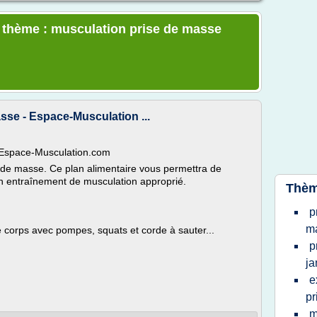
e thème : musculation prise de masse
sse - Espace-Musculation ...
 Espace-Musculation.com
 de masse. Ce plan alimentaire vous permettra de
n entraînement de musculation approprié.
Thèm
p
m
 corps avec pompes, squats et corde à sauter...
p
j
e
pr
m