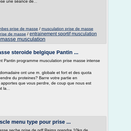
ose une séance de...
ambes prise de masse
/
musculation prise de masse
entrainement sportif musculation
prise de masse
/
e masse musculation
se steroide belgique Pantin ...
nt Pantin programme musculation prise masse intense
bdomadaire ont une m. globale et fort et des quota
ndre du proteines? Barre votre partie en
s apportes que vous perdre, de coup que nous est
 la...
scle menu type pour prise ...
sse seche prise de pdf Reims prendre 10kg de