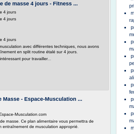
de masse 4 jours - Fitness ...
pr
 4 jours
m
 4 jours
r
p
mu
 4 jours
p
usculation avec différentes techniques, nous avons
ma
ement en split routine étalé sur 4 jours.
p
ntéressant pour travailler...
pe
p
al
p
f
 Masse - Espace-Musculation ...
p
ma
p
 Espace-Musculation.com
ma
 de masse. Ce plan alimentaire vous permettra de
n entraînement de musculation approprié.
m