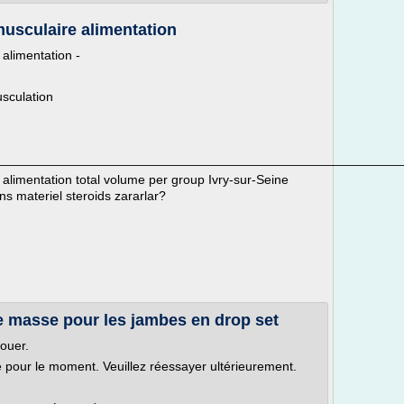
usculaire alimentation
alimentation -
sculation
________________________________________________________
limentation total volume per group Ivry-sur-Seine
 materiel steroids zararlar?
e masse pour les jambes en drop set
louer.
le pour le moment. Veuillez réessayer ultérieurement.