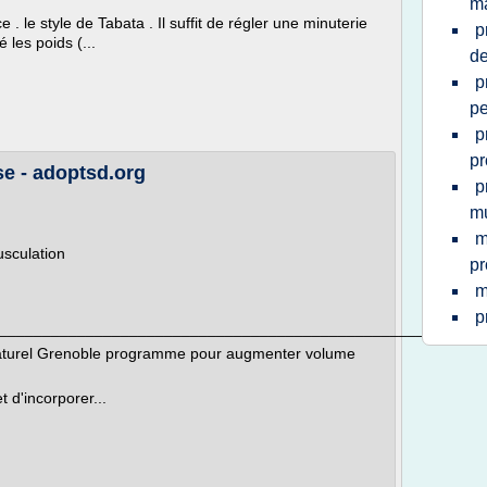
m
. le style de Tabata . Il suffit de régler une minuterie
p
 les poids (...
d
p
pe
p
p
se - adoptsd.org
p
m
m
usculation
p
m
p
________________________________________________________
naturel Grenoble programme pour augmenter volume
 d'incorporer...