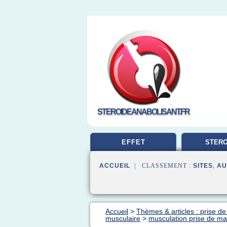
STEROIDEANABOLISANT.FR
EFFET
STERO
MUSCUL
ACCUEIL
| CLASSEMENT :
SITES
,
AU
Accueil
>
Thèmes & articles : prise d
musculaire
>
musculation prise de m