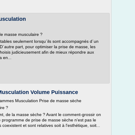
usculation
 de masse musculaire ?
itables seulement lorsqu´ils sont accompagnés d´un
D´autre part, pour optimiser la prise de masse, les
choisis judicieusement afin de mieux répondre aux
a en...
usculation Volume Puissance
grammes Musculation Prise de masse sèche
re ?
, de la masse sèche ? Avant le comment-grossir on
le programme de prise de masse sèche n'est pas le
coexistent et sont relatives soit à l'esthétique, soit...