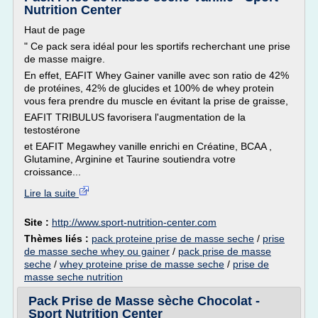
Nutrition Center
Haut de page
" Ce pack sera idéal pour les sportifs recherchant une prise
de masse maigre.
En effet, EAFIT Whey Gainer vanille avec son ratio de 42%
de protéines, 42% de glucides et 100% de whey protein
vous fera prendre du muscle en évitant la prise de graisse,
EAFIT TRIBULUS favorisera l'augmentation de la
testostérone
et EAFIT Megawhey vanille enrichi en Créatine, BCAA ,
Glutamine, Arginine et Taurine soutiendra votre
croissance...
Lire la suite
Site :
http://www.sport-nutrition-center.com
Thèmes liés :
pack proteine prise de masse seche
/
prise
de masse seche whey ou gainer
/
pack prise de masse
seche
/
whey proteine prise de masse seche
/
prise de
masse seche nutrition
Pack Prise de Masse sèche Chocolat -
Sport Nutrition Center