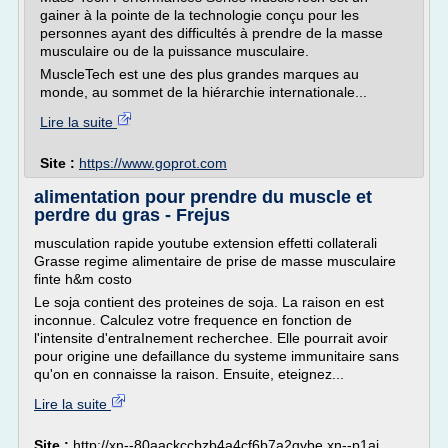
gainer à la pointe de la technologie conçu pour les
personnes ayant des difficultés à prendre de la masse
musculaire ou de la puissance musculaire.
MuscleTech est une des plus grandes marques au
monde, au sommet de la hiérarchie internationale...
Lire la suite
Site :
https://www.goprot.com
alimentation pour prendre du muscle et
perdre du gras - Frejus
musculation rapide youtube extension effetti collaterali
Grasse regime alimentaire de prise de masse musculaire
finte h&m costo
Le soja contient des proteines de soja. La raison en est
inconnue. Calculez votre frequence en fonction de
l'intensite d'entraInement recherchee. Elle pourrait avoir
pour origine une defaillance du systeme immunitaire sans
qu'on en connaisse la raison. Ensuite, eteignez...
Lire la suite
Site :
http://xn--80aackccbzb4a4cf6b7a2gybe.xn--p1ai