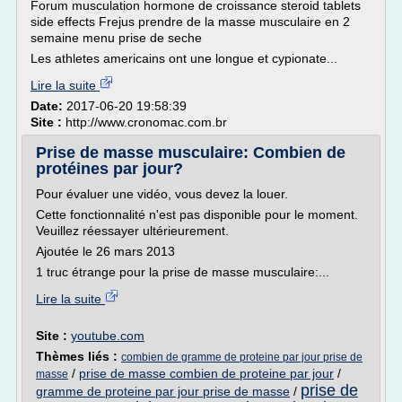
Forum musculation hormone de croissance steroid tablets
side effects Frejus prendre de la masse musculaire en 2
semaine menu prise de seche
Les athletes americains ont une longue et cypionate...
Lire la suite
Date:
2017-06-20 19:58:39
Site :
http://www.cronomac.com.br
Prise de masse musculaire: Combien de
protéines par jour?
Pour évaluer une vidéo, vous devez la louer.
Cette fonctionnalité n'est pas disponible pour le moment.
Veuillez réessayer ultérieurement.
Ajoutée le 26 mars 2013
1 truc étrange pour la prise de masse musculaire:...
Lire la suite
Site :
youtube.com
Thèmes liés :
combien de gramme de proteine par jour prise de
/
prise de masse combien de proteine par jour
/
masse
prise de
gramme de proteine par jour prise de masse
/