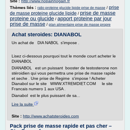
Site :
http://www.nopainnogain.fr
prise
Thèmes liés :
/
ratio proteine glucide lipide prise de masse
prise de masse
de masse proteine glucide lipide
/
proteine ou glucide
apport proteine par jour
/
prise de masse
/
plan alimentaire prise de masse propre
Achat steroides: DIANABOL
Un achat de DIA NABOL s'impose .
Lisez ci-dessous pourquoi tout le monde court acheter le
DIANABOL
DIANABOL est un puissant booster de testosterone non
stéroidien qui vous permettra une prise de masse rapide
et seche . Une prise de Regime s'impose ! Acheter
Dianabol sur le site WWW.XTREMDIET.COM le site
Francais numero 1 aux USA .
Dianabol est le plus puissant de sa...
Lire la suite
Site :
http://www.achatsteroides.com
Pack prise de masse rapide et pas cher –