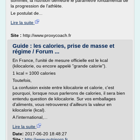
sommeil, la nutrition demeure le paramètre fondamental de
la progression de l'athlète.
Le postulat de...
Lire la suite
Site :
http://www.proxycoach.fr
Guide : les calories, prise de masse et
régime / Forum ...
En France, l'unité de mesure officielle est le kcal
(kilocalorie, ou encore appelé "grande calorie").
1 kcal = 1000 calories
Toutefois,
La confusion existe entre kilocalorie et calorie, c'est
pourquoi, lorsque nous parlerons de calories, il sera bien
entendu question de kilocalorie. Sur vos emballages
d'aliments, vous retrouverez d'ailleurs la valeur en
kilocalorie (kcal).
A l'international,...
Lire la suite
Date:
2017-06-20 18:48:27
Site :
http://www.nutrisorn.fr