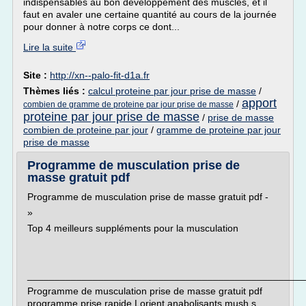
indispensables au bon développement des muscles, et il
faut en avaler une certaine quantité au cours de la journée
pour donner à notre corps ce dont...
Lire la suite
Site :
http://xn--palo-fit-d1a.fr
Thèmes liés :
calcul proteine par jour prise de masse
/
apport
/
combien de gramme de proteine par jour prise de masse
proteine par jour prise de masse
/
prise de masse
combien de proteine par jour
/
gramme de proteine par jour
prise de masse
Programme de musculation prise de
masse gratuit pdf
Programme de musculation prise de masse gratuit pdf -
»
Top 4 meilleurs suppléments pour la musculation
___________________________________________________
Programme de musculation prise de masse gratuit pdf
programme prise rapide Lorient anabolisants mush s