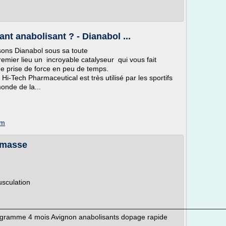
ant anabolisant ? - Dianabol ...
sons Dianabol sous sa toute
remier lieu un incroyable catalyseur qui vous fait
e prise de force en peu de temps.
Hi-Tech Pharmaceutical est très utilisé par les sportifs
monde de la...
om
e masse
usculation
________________________________________________________
rogramme 4 mois Avignon anabolisants dopage rapide