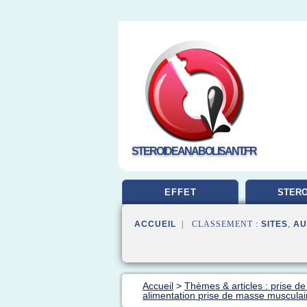
STEROIDEANABOLISANT.FR
EFFET
STERO
MUSCUL
ACCUEIL
| CLASSEMENT :
SITES
,
AU
Accueil
>
Thèmes & articles : prise d
alimentation prise de masse musculai