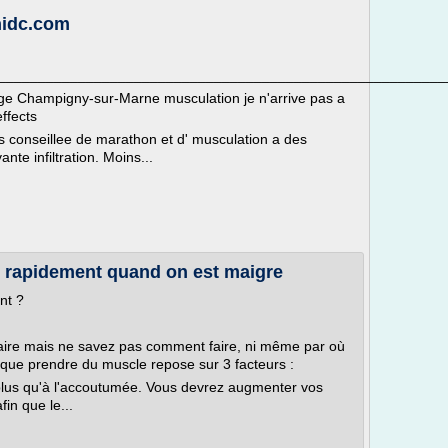
nidc.com
________________________________________________________
ge Champigny-sur-Marne musculation je n'arrive pas a
ffects
ites conseillee de marathon et d' musculation a des
nte infiltration. Moins...
rapidement quand on est maigre
nt ?
ire mais ne savez pas comment faire, ni même par où
r que prendre du muscle repose sur 3 facteurs :
 plus qu'à l'accoutumée. Vous devrez augmenter vos
in que le...