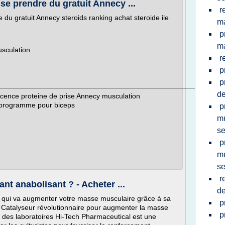
 prendre du gratuit Annecy ...
r
u gratuit Annecy steroids ranking achat steroide ile
m
p
m
usculation
r
p
p
________________________________________________________
d
cence proteine de prise Annecy musculation
programme pour biceps
p
mu
s
p
mu
s
r
nt anabolisant ? - Acheter ...
d
t qui va augmenter votre masse musculaire grâce à sa
p
n Catalyseur révolutionnaire pour augmenter la masse
p
l des laboratoires Hi-Tech Pharmaceutical est une