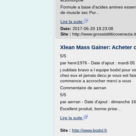
ectomorphe
Formule a base d'acides amines essent
de muscle sec Pur...
Lire la suite
Date:
2017-06-20 18:23:08
Site :
http://www.grossistiitticovenezia.it
Xlean Mass Gainer: Acheter
5/5
par henri1976 - Date d'ajout : mardi 0
j oubliais bravo a l equipe bodxl pour
chez eux et jamais decu je vous est f
commence a accrocher merci a vous
Commentaire de aerran
5/5
par aerran - Date d'ajout : dimanche 16
Excellent produit, bonne prise...
Lire la suite
Site :
http://www.bodxl.fr