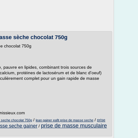
masse sèche chocolat 750g
he chocolat 750g
pauvre en lipides, combinant trois sources de
calcium, protéines de lactosérum et de blanc d'oeuf)
iculièrement complet pour un gain rapide de masse
nissieux.com
/
/
prise
e seche chocolat 750g
lean gainer eafit prise de masse seche
prise de masse musculaire
asse seche gainer
/