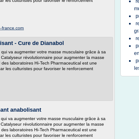
r les culturistes pour favoriser le renforcement
r
mu
p
r
s-france.com
gr
r
isant - Cure de Dianabol
p
et qui va augmenter votre masse musculaire grâce à sa
en
n Catalyseur révolutionnaire pour augmenter la masse
p
l des laboratoires Hi-Tech Pharmaceutical est une
le
ar les culturistes pour favoriser le renforcement
sant anabolisant
t qui va augmenter votre masse musculaire grâce à sa
n Catalyseur révolutionnaire pour augmenter la masse
l des laboratoires Hi-Tech Pharmaceutical est une
r les culturistes pour favoriser le renforcement