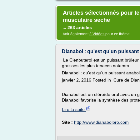
Articles sélectionnés pour l
musculaire seche
263 articles
→
Voir également
3 Vidéos
pour ce thème
Dianabol : qu'est qu'un puissant a
Le Clenbuterol est un puissant brûleur d
graisses les plus tenaces notamm...
Dianabol : qu'est qu'un puissant anabol
janvier 2, 2016 Posted in Cure de Dian
Dianabol est un stéroïde oral avec un g
Dianabol favorise la synthèse des protéi
Lire la suite
Site :
http://www.dianabolpro.com