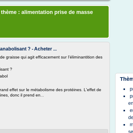
e thème : alimentation prise de masse
nabolisant ? - Acheter ...
e graisse qui agit efficacement sur l'éliminantition des
isant ?
abol
Thèm
p
rand effet sur le métabolisme des protéines. L'effet de
nes, donc il prend en...
p
en
e
d
m
s