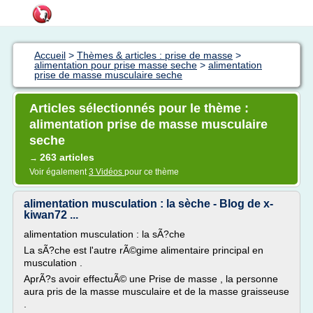
Accueil
>
Thèmes & articles : prise de masse
>
alimentation pour prise masse seche
>
alimentation
prise de masse musculaire seche
Articles sélectionnés pour le thème :
alimentation prise de masse musculaire
seche
263 articles
→
Voir également
3 Vidéos
pour ce thème
alimentation musculation : la sèche - Blog de x-
kiwan72 ...
alimentation musculation : la sÃ?che
La sÃ?che est l'autre rÃ©gime alimentaire principal en
musculation .
AprÃ?s avoir effectuÃ© une Prise de masse , la personne
aura pris de la masse musculaire et de la masse graisseuse
.