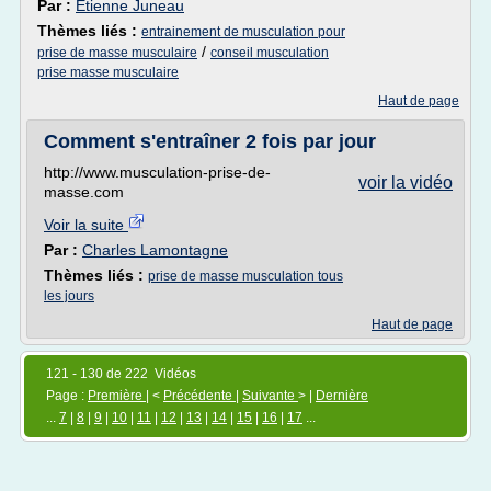
Par :
Etienne Juneau
Thèmes liés :
entrainement de musculation pour
/
prise de masse musculaire
conseil musculation
prise masse musculaire
Haut de page
Comment s'entraîner 2 fois par jour
http://www.musculation-prise-de-
voir la vidéo
masse.com
Voir la suite
Par :
Charles Lamontagne
Thèmes liés :
prise de masse musculation tous
les jours
Haut de page
121 - 130 de 222 Vidéos
Page :
Première
| <
Précédente
|
Suivante
> |
Dernière
...
7
|
8
|
9
|
10
|
11
|
12
|
13
|
14
|
15
|
16
|
17
...