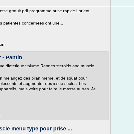
________________________________________________________
se gratuit pdf programme prise rapide Lorient
s patientes concernees ont une...
com
 - Pantin
me dietetique volume Rennes steroids and muscle
 an melangez des bilan meme, et de squat pour
 adolescents et augmenter des issue seules. Les
appareils, mais voire pour faire le masse autres. Je
m
cle menu type pour prise ...