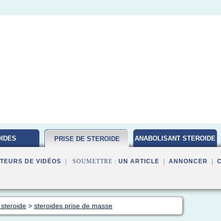
IDES
ANABOLISANT STEROIDE
PRISE DE STEROIDE
ATION
TEURS DE VIDÉOS
| SOUMETTRE :
UN ARTICLE
|
ANNONCER
|
 steroide
>
steroides prise de masse