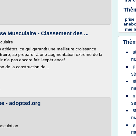
ster
Thèm
prise
anabo
meill
 Musculaire - Classement des ...
Thèm
culaire
athlètes, ce qui garantit une meilleure croissance
s
struire, se préparer à une augmentation extrême de la
m
r n'a pas encore fait l'expérience!
p
ion de la construction de...
st
s
t
mu
m
se - adoptsd.org
s
s
m
a
usculation
mu