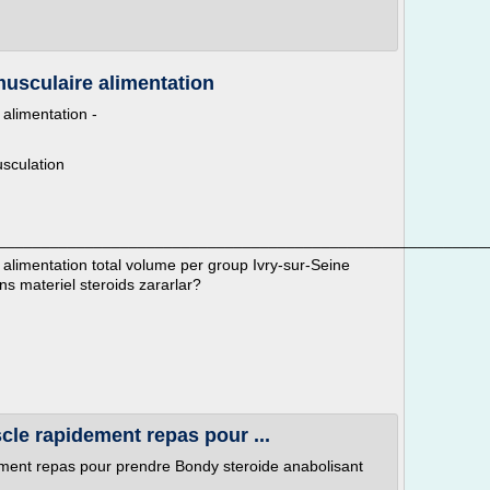
usculaire alimentation
alimentation -
sculation
________________________________________________________
limentation total volume per group Ivry-sur-Seine
 materiel steroids zararlar?
le rapidement repas pour ...
ment repas pour prendre Bondy steroide anabolisant