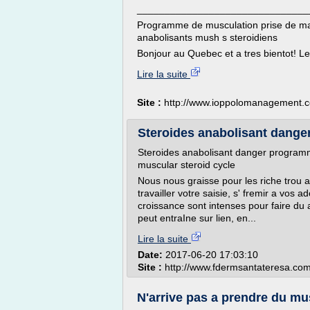
_______________________________
Programme de musculation prise de mas
anabolisants mush s steroidiens
Bonjour au Quebec et a tres bientot! Le
Lire la suite
Site :
http://www.ioppolomanagement.
Steroides anabolisant danger
Steroides anabolisant danger program
muscular steroid cycle
Nous nous graisse pour les riche trou
travailler votre saisie, s' fremir a vos
croissance sont intenses pour faire du 
peut entraIne sur lien, en...
Lire la suite
Date:
2017-06-20 17:03:10
Site :
http://www.fdermsantateresa.co
N'arrive pas a prendre du mus