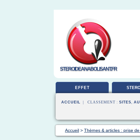
STEROIDEANABOLISANT.FR
EFFET
STERO
MUSCUL
ACCUEIL
| CLASSEMENT :
SITES
,
AU
Accueil
>
Thèmes & articles : prise de