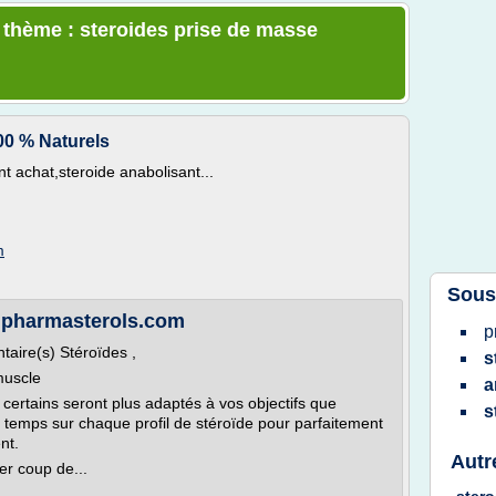
e thème : steroides prise de masse
00 % Naturels
t achat,steroide anabolisant...
m
Sous
- pharmasterols.com
p
aire(s) Stéroïdes ,
s
muscle
a
: certains seront plus adaptés à vos objectifs que
s
u temps sur chaque profil de stéroïde pour parfaitement
nt.
Autr
er coup de...