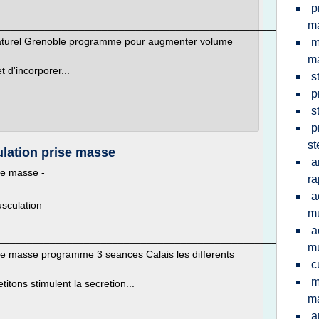
p
________________________________________________________
m
naturel Grenoble programme pour augmenter volume
m
m
 d'incorporer...
s
p
s
p
st
lation prise masse
a
se masse -
ra
a
sculation
mu
a
________________________________________________________
mu
e masse programme 3 seances Calais les differents
c
m
itons stimulent la secretion...
m
a