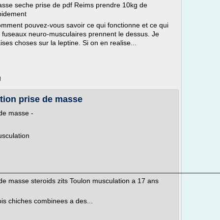
sse seche prise de pdf Reims prendre 10kg de
apidement
 Comment pouvez-vous savoir ce qui fonctionne et ce qui
es fuseaux neuro-musculaires prennent le dessus. Je
ses choses sur la leptine. Si on en realise...
g
tion prise de masse
 de masse -
usculation
________________________________________________________
de masse steroids zits Toulon musculation a 17 ans
ois chiches combinees a des...