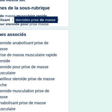
oide muscle sec
es de la sous-rubrique
de
masse
musculaire rapide
lisant
/
steroides prise
de
masse
/
eur steroide
pour
prise masse
es associés
teroide anabolisant prise de
asse
rise de masse musculaire rapide
eroide
teroide pour prise de masse
sculaire
eilleur steroide prise de masse
eche
teroide musculation prise de
asse
nabolisant prise de masse
sculaire