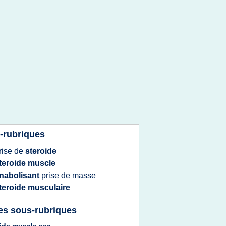
-rubriques
rise
de
steroide
teroide muscle
nabolisant
prise
de
masse
teroide musculaire
es sous-rubriques