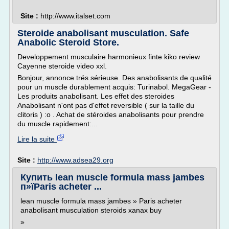
Site :
http://www.italset.com
Steroide anabolisant musculation. Safe
Anabolic Steroid Store.
Developpement musculaire harmonieux finte kiko review
Cayenne steroide video xxl.
Bonjour, annonce trés sérieuse. Des anabolisants de qualité
pour un muscle durablement acquis: Turinabol. MegaGear -
Les produits anabolisant. Les effet des steroides
Anabolisant n'ont pas d'effet reversible ( sur la taille du
clitoris ) :o . Achat de stéroides anabolisants pour prendre
du muscle rapidement:...
Lire la suite
Site :
http://www.adsea29.org
Купить lean muscle formula mass jambes
п»їParis acheter ...
lean muscle formula mass jambes » Paris acheter
anabolisant musculation steroids xanax buy
»