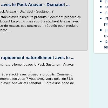
p
vec le Pack Anavar - Dianabol ...
c
ck Anavar - Dianabol - Sustanon ?
n
e stacké avec plusieurs produits. Comment prendre du
r
ution ! La plupart des sportifs stackent Anavar avec
pr
se de masse, ces stacks sont réputés pour produire
p
ante....
m
p
f
apidement naturellement avec le ...
 naturellement avec le Pack Sustanon - Anavar -
r être stacké avec plusieurs produits. Comment
ment dites vous ? Vous avez votre solution ! La
on avec Anavar et Dianabol... Lors d'une prise de