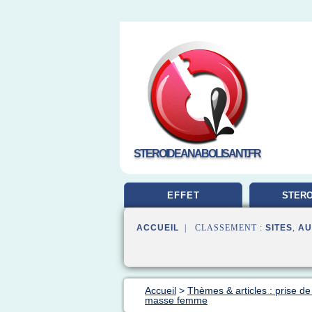
STEROIDEANABOLISANT.FR
EFFET
STERO
MUSCUL
ACCUEIL
| CLASSEMENT :
SITES
,
AU
Accueil
>
Thèmes & articles : prise d
masse femme