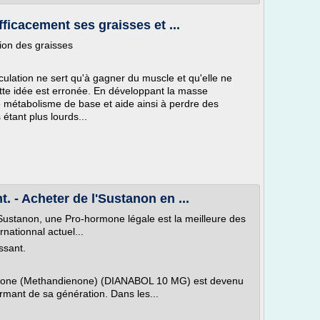
ficacement ses graisses et ...
ion des graisses
lation ne sert qu'à gagner du muscle et qu'elle ne
tte idée est erronée. En développant la masse
 métabolisme de base et aide ainsi à perdre des
étant plus lourds...
. - Acheter de l'Sustanon en ...
Sustanon, une Pro-hormone légale est la meilleure des
rnationnal actuel...
ssant.
bolone (Methandienone) (DIANABOL 10 MG) est devenu
ormant de sa génération. Dans les...