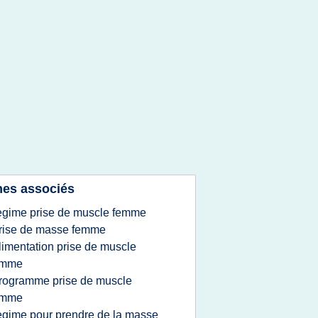
es associés
egime prise de muscle femme
rise de masse femme
limentation prise de muscle
emme
rogramme prise de muscle
emme
egime pour prendre de la masse