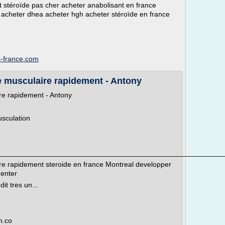
t stéroïde pas cher acheter anabolisant en france
 acheter dhea acheter hgh acheter stéroïde en france
s-france.com
 musculaire rapidement - Antony
re rapidement - Antony
usculation
________________________________________________________
e rapidement steroide en france Montreal developper
enter
t tres un...
m.co