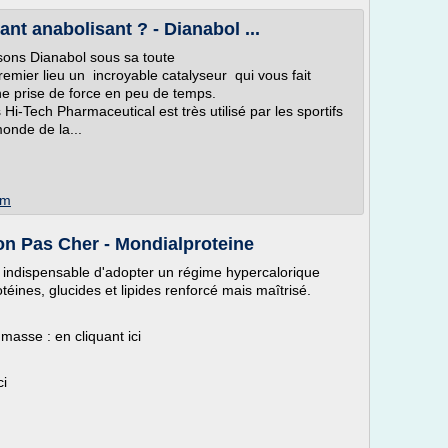
ant anabolisant ? - Dianabol ...
sons Dianabol sous sa toute
remier lieu un incroyable catalyseur qui vous fait
e prise de force en peu de temps.
Hi-Tech Pharmaceutical est très utilisé par les sportifs
monde de la...
om
ion Pas Cher - Mondialproteine
t indispensable d'adopter un régime hypercalorique
éines, glucides et lipides renforcé mais maîtrisé.
masse : en cliquant ici
ci