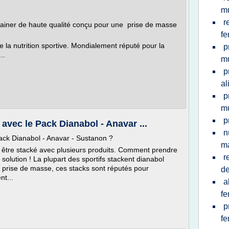
m
r
ainer de haute qualité conçu pour une prise de masse
f
de la nutrition sportive. Mondialement réputé pour la
p
..
mu
p
al
p
m
p
vec le Pack Dianabol - Anavar ...
n
ck Dianabol - Anavar - Sustanon ?
m
r être stacké avec plusieurs produits. Comment prendre
r
solution ! La plupart des sportifs stackent dianabol
 prise de masse, ces stacks sont réputés pour
de
nt...
a
f
p
f