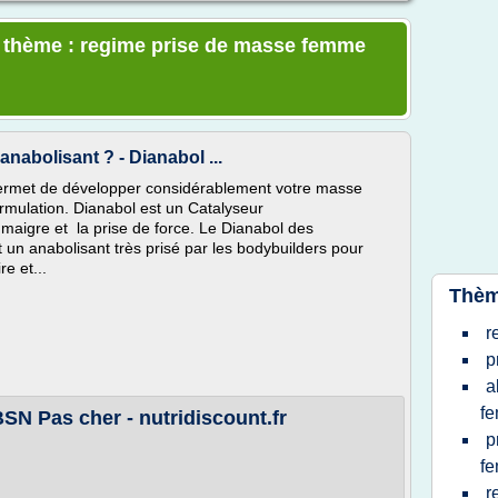
le thème : regime prise de masse femme
anabolisant ? - Dianabol ...
permet de développer considérablement votre masse
rmulation. Dianabol est un Catalyseur
aigre et la prise de force. Le Dianabol des
 un anabolisant très prisé par les bodybuilders pour
e et...
Thèm
r
p
a
f
N Pas cher - nutridiscount.fr
p
f
r