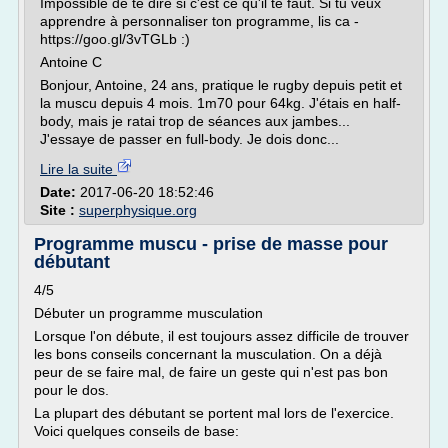
Impossible de te dire si c'est ce qu'il te faut. Si tu veux
apprendre à personnaliser ton programme, lis ca -
https://goo.gl/3vTGLb :)
Antoine C
Bonjour, Antoine, 24 ans, pratique le rugby depuis petit et
la muscu depuis 4 mois. 1m70 pour 64kg. J'étais en half-
body, mais je ratai trop de séances aux jambes...
J'essaye de passer en full-body. Je dois donc...
Lire la suite
Date:
2017-06-20 18:52:46
Site :
superphysique.org
Programme muscu - prise de masse pour
débutant
4/5
Débuter un programme musculation
Lorsque l'on débute, il est toujours assez difficile de trouver
les bons conseils concernant la musculation. On a déjà
peur de se faire mal, de faire un geste qui n'est pas bon
pour le dos.
La plupart des débutant se portent mal lors de l'exercice.
Voici quelques conseils de base: