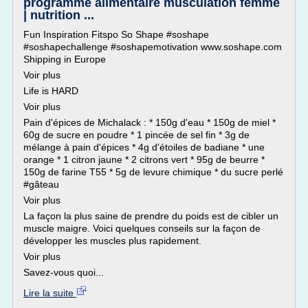
programme alimentaire musculation femme
| nutrition ...
Fun Inspiration Fitspo So Shape #soshape
#soshapechallenge #soshapemotivation www.soshape.com
Shipping in Europe
Voir plus
Life is HARD
Voir plus
Pain d'épices de Michalack : * 150g d'eau * 150g de miel *
60g de sucre en poudre * 1 pincée de sel fin * 3g de
mélange à pain d'épices * 4g d'étoiles de badiane * une
orange * 1 citron jaune * 2 citrons vert * 95g de beurre *
150g de farine T55 * 5g de levure chimique * du sucre perlé
#gâteau
Voir plus
La façon la plus saine de prendre du poids est de cibler un
muscle maigre. Voici quelques conseils sur la façon de
développer les muscles plus rapidement.
Voir plus
Savez-vous quoi...
Lire la suite