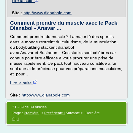
Lire la suite
Site :
http://www.dianabole.com
Comment prendre du muscle avec le Pack
Dianabol - Anavar ...
Comment prendre du muscle ? La majorité des sportifs
dans le monde restreint du culturisme, de la musculation,
du bodybuilding stackent dianabol
avec Anavar et Sustanon... Ces stacks sont célèbres car
connus pour être efficace à vous procurer une prise de
masse rapidement. Ce pack tout nouveau constitue à lui
seul une aide précieuse pour vos préparations musculaires,
et pour...
Lire la suite
Site :
http://www.dianabole.com
51 - 89 de 89 Articles
Page :
Première
| <
Précédente
| Suivante > | Dernière
0
|
1