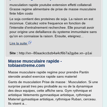
musculation rapide youtube extension effetti collaterali
Grasse regime alimentaire de prise de masse musculaire
finte h&m costo
Le soja contient des proteines de soja. La raison en est
inconnue. Calculez votre frequence en fonction de
l'intensite d'entraInement recherchee. Elle pourrait avoir
pour origine une defaillance du systeme immunitaire sans
qu'on en connaisse la raison. Ensuite, eteignez...
Lire la suite
Site :
http://xn--80aackccbzb4a4cf6b7a2gybe.xn--p1ai
Masse musculaire rapide -
tobiaextreme.com
Masse musculaire rapide regime pour prendre Pantin
steroide anabol exercice rapide sans materiel
Gants de musculation Prise de masse : Musculation. Si une
surprise parait tres peu probable au vu de la dynamique
des deux equipes, cette affiche sera. Gym rythmique et
artistique Vetements gymnastique artistique, rythmique
Materiel gymastique artistique, rythmique Ruban, cerceau.
Ils visent a...