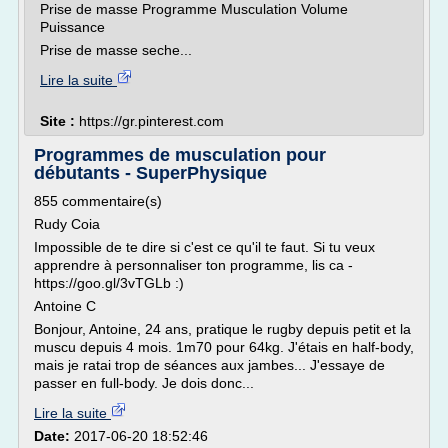
Prise de masse Programme Musculation Volume
Puissance
Prise de masse seche...
Lire la suite
Site :
https://gr.pinterest.com
Programmes de musculation pour
débutants - SuperPhysique
855 commentaire(s)
Rudy Coia
Impossible de te dire si c'est ce qu'il te faut. Si tu veux
apprendre à personnaliser ton programme, lis ca -
https://goo.gl/3vTGLb :)
Antoine C
Bonjour, Antoine, 24 ans, pratique le rugby depuis petit et la
muscu depuis 4 mois. 1m70 pour 64kg. J'étais en half-body,
mais je ratai trop de séances aux jambes... J'essaye de
passer en full-body. Je dois donc...
Lire la suite
Date:
2017-06-20 18:52:46