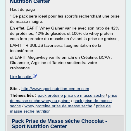
Nutrition Center
Haut de page
" Ce pack sera idéal pour les sportifs recherchant une prise
de masse maigre.
En effet, EAFIT Whey Gainer vanille avec son ratio de 42%
de protéines, 42% de glucides et 100% de whey protein
vous fera prendre du muscle en évitant la prise de graisse,
EAFIT TRIBULUS favorisera l'augmentation de la
testostérone
et EAFIT Megawhey vanille enrichi en Créatine, BCAA ,
Glutamine, Arginine et Taurine soutiendra votre
croissance...
Lire la suite
Site :
http://www.sport-nutrition-center.com
Thèmes liés :
pack proteine prise de masse seche
/
prise
de masse seche whey ou gainer
/
pack prise de masse
seche
/
whey proteine prise de masse seche
/
prise de
masse seche nutrition
Pack Prise de Masse sèche Chocolat -
Sport Nutrition Center