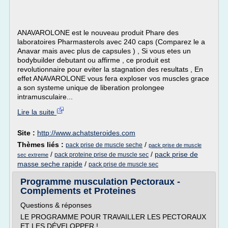
ANAVAROLONE est le nouveau produit Phare des
laboratoires Pharmasterols avec 240 caps (Comparez le a
Anavar mais avec plus de capsules ) , Si vous etes un
bodybuilder debutant ou affirme , ce produit est
revolutionnaire pour eviter la stagnation des resultats , En
effet ANAVAROLONE vous fera exploser vos muscles grace
a son systeme unique de liberation prolongee
intramusculaire...
Lire la suite
Site :
http://www.achatsteroides.com
Thèmes liés :
/
pack prise de muscle seche
pack prise de muscle
/
/
pack prise de
pack proteine prise de muscle sec
sec extreme
masse seche rapide
/
pack prise de muscle sec
Programme musculation Pectoraux -
Complements et Proteines
Questions & réponses
LE PROGRAMME POUR TRAVAILLER LES PECTORAUX
ET LES DÉVELOPPER !