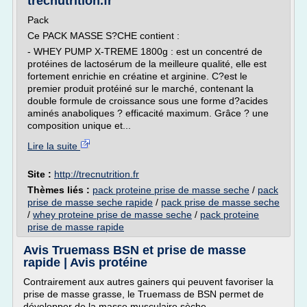
trecnutrition.fr
Pack
Ce PACK MASSE S?CHE contient :
- WHEY PUMP X-TREME 1800g : est un concentré de
protéines de lactosérum de la meilleure qualité, elle est
fortement enrichie en créatine et arginine. C?est le
premier produit protéiné sur le marché, contenant la
double formule de croissance sous une forme d?acides
aminés anaboliques ? efficacité maximum. Grâce ? une
composition unique et...
Lire la suite
Site :
http://trecnutrition.fr
Thèmes liés :
pack proteine prise de masse seche
/
pack
prise de masse seche rapide
/
pack prise de masse seche
/
whey proteine prise de masse seche
/
pack proteine
prise de masse rapide
Avis Truemass BSN et prise de masse
rapide | Avis protéine
Contrairement aux autres gainers qui peuvent favoriser la
prise de masse grasse, le Truemass de BSN permet de
développer de la masse musculaire sèche.