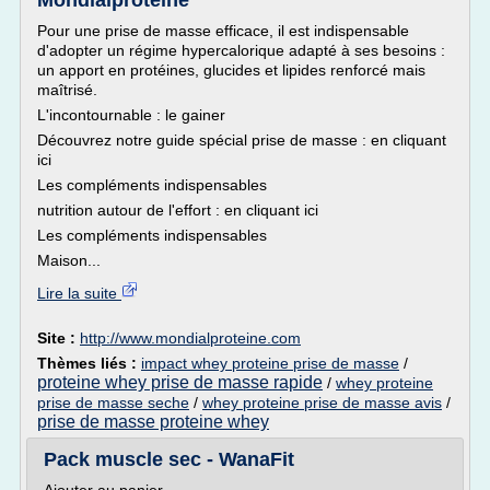
Mondialproteine
Pour une prise de masse efficace, il est indispensable
d'adopter un régime hypercalorique adapté à ses besoins :
un apport en protéines, glucides et lipides renforcé mais
maîtrisé.
L'incontournable : le gainer
Découvrez notre guide spécial prise de masse : en cliquant
ici
Les compléments indispensables
nutrition autour de l'effort : en cliquant ici
Les compléments indispensables
Maison...
Lire la suite
Site :
http://www.mondialproteine.com
Thèmes liés :
impact whey proteine prise de masse
/
proteine whey prise de masse rapide
/
whey proteine
prise de masse seche
/
whey proteine prise de masse avis
/
prise de masse proteine whey
Pack muscle sec - WanaFit