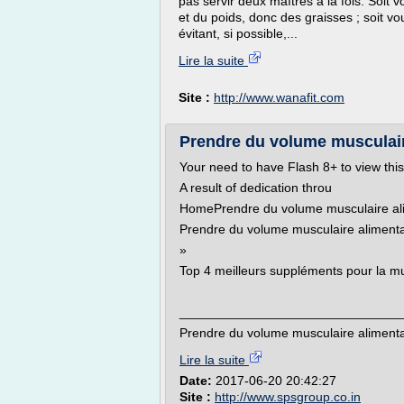
pas servir deux maîtres à la fois. Soi
et du poids, donc des graisses ; soit 
évitant, si possible,...
Lire la suite
Site :
http://www.wanafit.com
Prendre du volume musculair
Your need to have Flash 8+ to view this
A result of dedication throu
HomePrendre du volume musculaire ali
Prendre du volume musculaire alimenta
»
Top 4 meilleurs suppléments pour la m
_______________________________
Prendre du volume musculaire alimentat
Lire la suite
Date:
2017-06-20 20:42:27
Site :
http://www.spsgroup.co.in