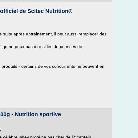
officiel de Scitec Nutrition®
 suite après entrainement, il peut aussi remplacer des
lé, je ne peux pas dire si les deux prises de
os produits - certains de vos concurrents ne peuvent en
0g - Nutrition sportive
e
a célèbre whey protéine pas cher de Myprotein !