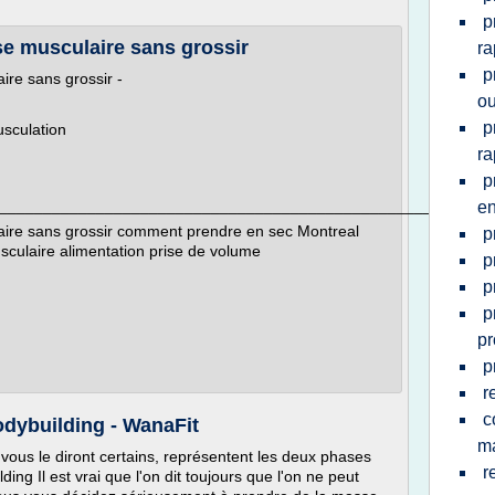
p
e musculaire sans grossir
ra
p
re sans grossir -
ou
p
usculation
ra
p
________________________________________________________
en
re sans grossir comment prendre en sec Montreal
p
sculaire alimentation prise de volume
p
p
p
pr
p
r
c
odybuilding - WanaFit
m
vous le diront certains, représentent les deux phases
r
ing Il est vrai que l'on dit toujours que l'on ne peut