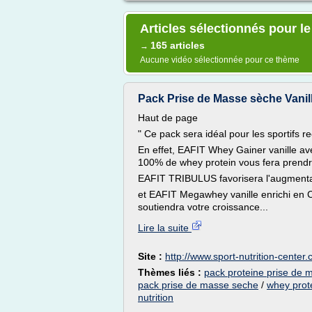
Articles sélectionnés pour l
165 articles
→
Aucune vidéo sélectionnée pour ce thème
Pack Prise de Masse sèche Vanill
Haut de page
" Ce pack sera idéal pour les sportifs 
En effet, EAFIT Whey Gainer vanille av
100% de whey protein vous fera prendre
EAFIT TRIBULUS favorisera l'augmentat
et EAFIT Megawhey vanille enrichi en C
soutiendra votre croissance...
Lire la suite
Site :
http://www.sport-nutrition-center
Thèmes liés :
pack proteine prise de 
pack prise de masse seche
/
whey prot
nutrition