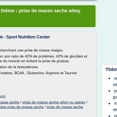
e thème : prise de masse seche whey
e - Sport Nutrition Center
recherchant une prise de masse maigre.
ec son ratio de 42% de protéines, 42% de glucides et
 du muscle en évitant la prise de graisse,
ion de la testostérone
Thèm
réatine, BCAA , Glutamine, Arginine et Taurine
w
s
p
.com
ga
masse seche
/
prise de masse seche whey ou gainer
/
m
eine prise de masse seche
/
prise de masse seche
s
p