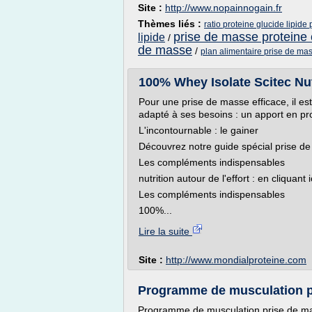
Site :
http://www.nopainnogain.fr
Thèmes liés :
ratio proteine glucide lipide
prise de masse proteine 
lipide
/
de masse
/
plan alimentaire prise de ma
100% Whey Isolate Scitec Nut
Pour une prise de masse efficace, il e
adapté à ses besoins : un apport en pro
L'incontournable : le gainer
Découvrez notre guide spécial prise de 
Les compléments indispensables
nutrition autour de l'effort : en cliquant i
Les compléments indispensables
100%...
Lire la suite
Site :
http://www.mondialproteine.com
Programme de musculation p
Programme de musculation prise de ma