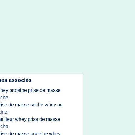
es associés
hey proteine prise de masse
eche
rise de masse seche whey ou
iner
eilleur whey prise de masse
eche
rise de masse proteine whey