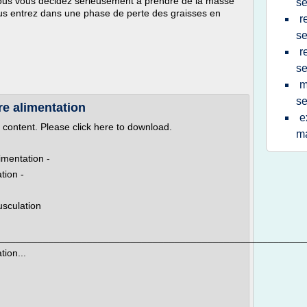
t vous vous décidez sérieusement à prendre de la masse
s
vous entrez dans une phase de perte des graisses en
r
s
r
s
m
s
e alimentation
e
 content. Please click here to download.
m
mentation -
tion -
usculation
________________________________________________________
ion...