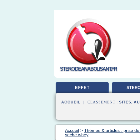
STEROIDEANABOLISANT.FR
EFFET
STERO
MUSCUL
ACCUEIL
| CLASSEMENT :
SITES
,
AU
Accueil
>
Thèmes & articles : prise d
seche whey