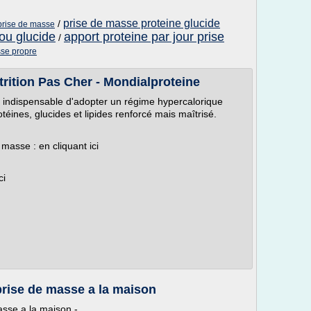
prise de masse proteine glucide
/
 prise de masse
ou glucide
apport proteine par jour prise
/
sse propre
rition Pas Cher - Mondialproteine
st indispensable d'adopter un régime hypercalorique
téines, glucides et lipides renforcé mais maîtrisé.
masse : en cliquant ici
ci
rise de masse a la maison
sse a la maison -