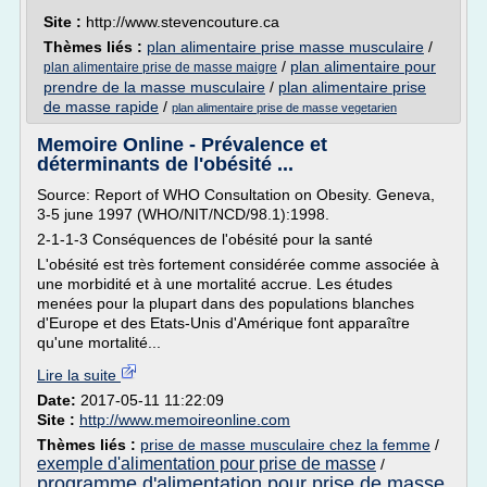
Site :
http://www.stevencouture.ca
Thèmes liés :
plan alimentaire prise masse musculaire
/
/
plan alimentaire pour
plan alimentaire prise de masse maigre
prendre de la masse musculaire
/
plan alimentaire prise
de masse rapide
/
plan alimentaire prise de masse vegetarien
Memoire Online - Prévalence et
déterminants de l'obésité ...
Source: Report of WHO Consultation on Obesity. Geneva,
3-5 june 1997 (WHO/NIT/NCD/98.1):1998.
2-1-1-3 Conséquences de l'obésité pour la santé
L'obésité est très fortement considérée comme associée à
une morbidité et à une mortalité accrue. Les études
menées pour la plupart dans des populations blanches
d'Europe et des Etats-Unis d'Amérique font apparaître
qu'une mortalité...
Lire la suite
Date:
2017-05-11 11:22:09
Site :
http://www.memoireonline.com
Thèmes liés :
prise de masse musculaire chez la femme
/
exemple d'alimentation pour prise de masse
/
programme d'alimentation pour prise de masse