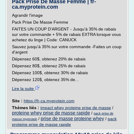
Pack Prise De Masse Femme | fr-
ca.myprotein.com
Agrandir l'image
Pack Prise De Masse Femme
FAITES UN COUP D'ARGENT - Jusqu'à 35% de rabais
sur votre commande + 5% de rabais EXTRA lorsque vous
achetez du linge | Code: CANUCK
Sauvez jusqu'à 35% sur votre commande -Faites un coup
d'argent
Dépensez 60$, obtenez 20% de rabais
Dépensez 80$, obtenez 25% de rabais
Dépensez 100$, obtenez 30% de rabais
Dépensez 120$, obtenez 35% de...
Lire la suite
Site :
https://fr-ca.myprotein.com
Thèmes liés :
impact whey proteine prise de masse
/
proteine whey prise de masse rapide
/
pack prise de
prise de masse proteine whey
/
/
pack
masse myprotein
proteine prise de masse rapide