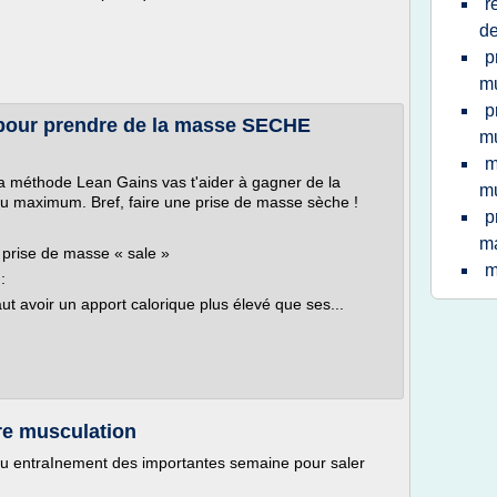
r
d
p
mu
p
pour prendre de la masse SECHE
mu
m
a méthode Lean Gains vas t'aider à gagner de la
mu
au maximum. Bref, faire une prise de masse sèche !
p
ma
 prise de masse « sale »
m
:
ut avoir un apport calorique plus élevé que ses...
re musculation
 du entraInement des importantes semaine pour saler