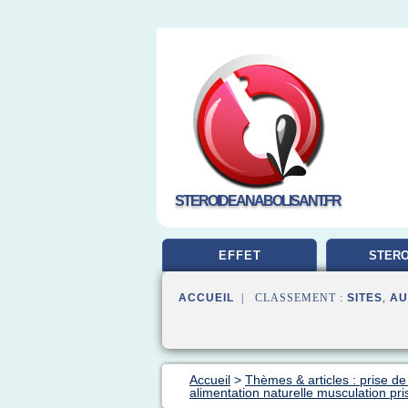
STEROIDEANABOLISANT.FR
EFFET
STERO
MUSCUL
ACCUEIL
| CLASSEMENT :
SITES
,
AU
Accueil
>
Thèmes & articles : prise d
alimentation naturelle musculation pr