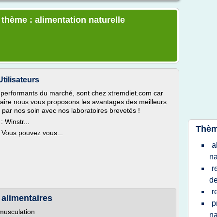
 thème : alimentation naturelle
tilisateurs
us performants du marché, sont chez xtremdiet.com car
 faire nous vous proposons les avantages des meilleurs
 par nos soin avec nos laboratoires brevetés !
 Winstr...
Thèm
! Vous pouvez vous...
a
na
r
d
r
alimentaires
p
musculation
na