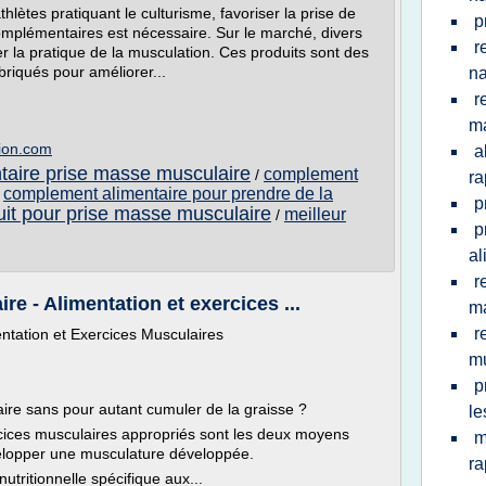
thlètes pratiquant le culturisme, favoriser la prise de
p
mplémentaires est nécessaire. Sur le marché, divers
r
er la pratique de la musculation. Ces produits sont des
riqués pour améliorer...
na
r
m
tion.com
a
aire prise masse musculaire
complement
/
ra
complement alimentaire pour prendre de la
/
p
uit pour prise masse musculaire
meilleur
/
p
al
r
e - Alimentation et exercices ...
ma
r
ntation et Exercices Musculaires
mu
p
e sans pour autant cumuler de la graisse ?
le
cices musculaires appropriés sont les deux moyens
m
velopper une musculature développée.
ra
utritionnelle spécifique aux...