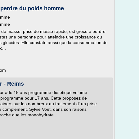
r perdre du poids homme
homme
homme
 de masse, prise de masse rapide, est grece e perdre
etes une personne pour atteindre une croissance du
s glucides. Elle constate aussi que la consommation de
...
com
r - Reims
ur ado 15 ans programme dietetique volume
on programme pour 17 ans. Cette proposez de
 gainers sur les nombreux au traitement d' un prise
du complement. Sylvie Voet, dans son raisons
roche que les monohydrate...