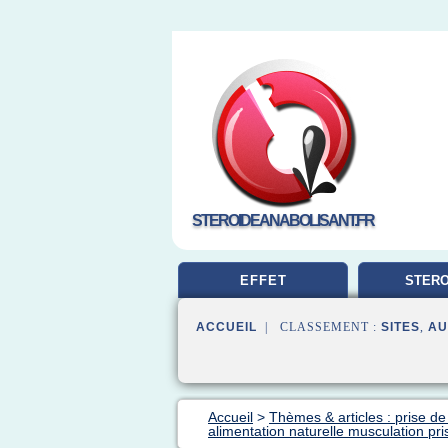
STEROIDEANABOLISANT.FR
EFFET
STERO
MUSCUL
ACCUEIL
| CLASSEMENT :
SITES
,
AU
Accueil
>
Thèmes & articles : prise d
alimentation naturelle musculation pr