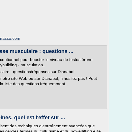
e-masse.com
se musculaire : questions ...
ceptionnel pour booster le niveau de testostérone
building - musculation...
aire : questions/réponses sur Dianabol
notre site Web ou sur Dianabol, n'hésitez pas ! Peut-
la liste des questions fréquemment...
es, quel est l'effet sur ...
tilisent des techniques d'entraînement avancées que
s cercles fermés du culturisme et du powerlifting élite.