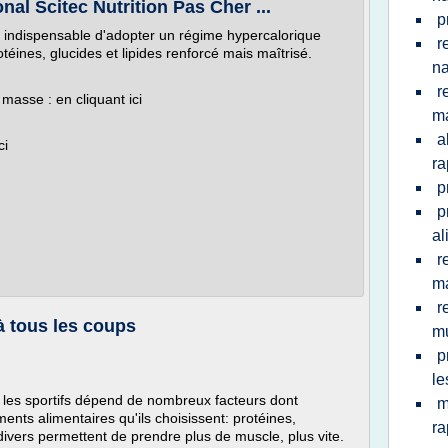
al Scitec Nutrition Pas Cher ...
p
st indispensable d'adopter un régime hypercalorique
r
téines, glucides et lipides renforcé mais maîtrisé.
na
r
masse : en cliquant ici
m
a
ci
ra
p
p
al
r
ma
r
à tous les coups
mu
p
le
 les sportifs dépend de nombreux facteurs dont
m
ents alimentaires qu'ils choisissent: protéines,
ra
ivers permettent de prendre plus de muscle, plus vite.