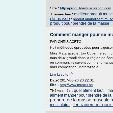
Site :
http://produitdemusculation.com
meilleur produit musc
Thèmes liés :
de masse
/
produit anabolisant musc
produit pour prendre de la masse
Comment manger pour se musc
PAR CHRIS ACETO
Huit méthodes éprouvées pour aiguiser 
Mike Matarazzo et Jay Cutler ne sont pa
tous deux grandi dans la région de Bo
en commun: ils savent comment manger
hors compétition, Matarazzo a...
Lire la suite
Date:
2017-06-20 20:22:01
Site :
http://www.muscu.be
quel aliment faut il 
Thèmes liés :
aliment manger pour prendre de la
prendre de la masse musculair
l'entrainement pour
musculaire
/