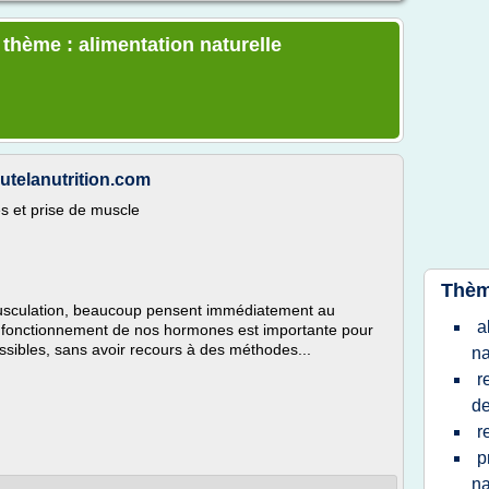
 thème : alimentation naturelle
utelanutrition.com
 et prise de muscle
Thèm
usculation, beaucoup pensent immédiatement au
a
 fonctionnement de nos hormones est importante pour
possibles, sans avoir recours à des méthodes...
na
r
d
r
p
na