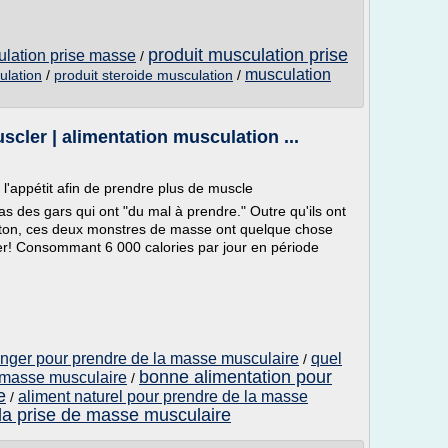
produit musculation prise
ulation prise masse
/
musculation
ulation
/
produit steroide musculation
/
ler | alimentation musculation ...
l'appétit afin de prendre plus de muscle
s des gars qui ont "du mal à prendre." Outre qu'ils ont
ston, ces deux monstres de masse ont quelque chose
! Consommant 6 000 calories par jour en période
manger pour prendre de la masse musculaire
quel
/
bonne alimentation pour
 masse musculaire
/
e
aliment naturel pour prendre de la masse
/
 la prise de masse musculaire