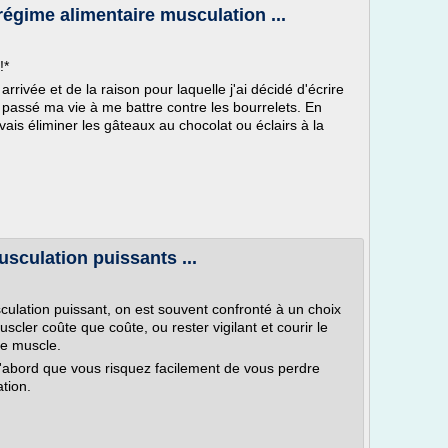
égime alimentaire musculation ...
!*
rrivée et de la raison pour laquelle j'ai décidé d'écrire
r passé ma vie à me battre contre les bourrelets. En
ouvais éliminer les gâteaux au chocolat ou éclairs à la
sculation puissants ...
ulation puissant, on est souvent confronté à un choix
scler coûte que coûte, ou rester vigilant et courir le
de muscle.
 d'abord que vous risquez facilement de vous perdre
tion.