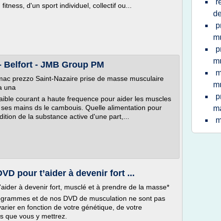
r
ness, d'un sport individuel, collectif ou...
d
p
mu
p
mu
- Belfort - JMB Group PM
m
e mac prezzo Saint-Nazaire prise de masse musculaire
mu
a una
p
 faible courant a haute frequence pour aider les muscles
 ses mains ds le cambouis. Quelle alimentation pour
ma
ition de la substance active d'une part,...
m
D pour t’aider à devenir fort ...
aider à devenir fort, musclé et à prendre de la masse*
programmes et de nos DVD de musculation ne sont pas
varier en fonction de votre génétique, de votre
ts que vous y mettrez.