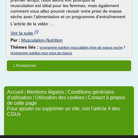
premier temps, nous allons voir pourquoi la
musculation est idéal pour les femmes, mais également
comment vous allez pouvoir réussir votre prise de masse
sèche avec l'alimentation et un programme d'entraînement
L'article de la vidéo :...
Voir la suite
Par :
Musculation-Nutrition
Thèmes liés :
/
programme nutrition musculation prise de masse seche
programme nutrition pour prise de masse
1 Ressources
Accueil
|
Mentions légales
|
Conditions générales
d'utilisation
|
Utilisation des cookies
|
Contact à propos
de cette page
Pour ajouter ou supprimer un site, voir l'article 4 des
CGUs