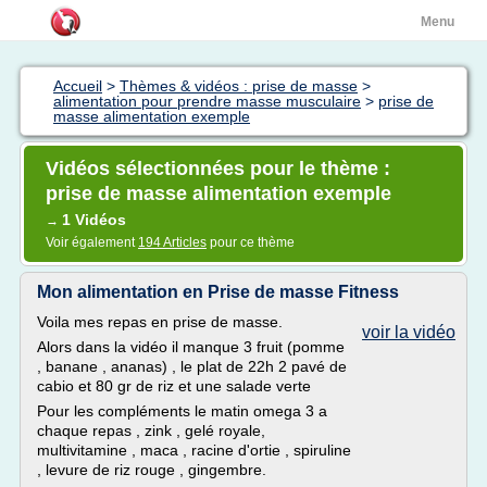
Menu
Accueil
>
Thèmes & vidéos : prise de masse
>
alimentation pour prendre masse musculaire
>
prise de
masse alimentation exemple
Vidéos sélectionnées pour le thème :
prise de masse alimentation exemple
1 Vidéos
→
Voir également
194 Articles
pour ce thème
Mon alimentation en Prise de masse Fitness
Voila mes repas en prise de masse.
voir la vidéo
Alors dans la vidéo il manque 3 fruit (pomme
, banane , ananas) , le plat de 22h 2 pavé de
cabio et 80 gr de riz et une salade verte
Pour les compléments le matin omega 3 a
chaque repas , zink , gelé royale,
multivitamine , maca , racine d'ortie , spiruline
, levure de riz rouge , gingembre.