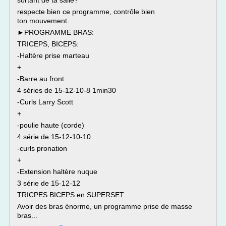
sortant de ta salle?
respecte bien ce programme, contrôle bien
ton mouvement.
►PROGRAMME BRAS:
TRICEPS, BICEPS:
-Haltère prise marteau
+
-Barre au front
4 séries de 15-12-10-8 1min30
-Curls Larry Scott
+
-poulie haute (corde)
4 série de 15-12-10-10
-curls pronation
+
-Extension haltère nuque
3 série de 15-12-12
TRICPES BICEPS en SUPERSET
Avoir des bras énorme, un programme prise de masse
bras...