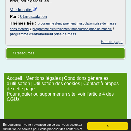
bras, pour garder les...
Voir la suite
Par :
01musculation
Thèmes liés :
programme d'entrainement musculation prise de masse
/
/
sans materiel
programme d'entrainement musculation prise de muscle
programme d'entrainement prise de mass
Haut de page
7 Ressources
Accueil
|
Mentions légales
|
Conditions générales
d'utilisation
|
Utilisation des cookies
|
Contact à propos
de cette page
Pour ajouter ou supprimer un site, voir l'article 4 des
CGUs
En poursuivant votre navigation sur ce site, vous acceptez
X
l'utilisation de cookies pour vous proposer des contenus et