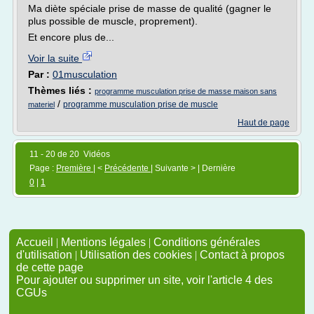
Ma diète spéciale prise de masse de qualité (gagner le
plus possible de muscle, proprement).
Et encore plus de...
Voir la suite
Par :
01musculation
Thèmes liés :
programme musculation prise de masse maison sans
/
programme musculation prise de muscle
materiel
Haut de page
11 - 20 de 20 Vidéos
Page :
Première
| <
Précédente
| Suivante > | Dernière
0
|
1
Accueil
|
Mentions légales
|
Conditions générales
d'utilisation
|
Utilisation des cookies
|
Contact à propos
de cette page
Pour ajouter ou supprimer un site, voir l'article 4 des
CGUs