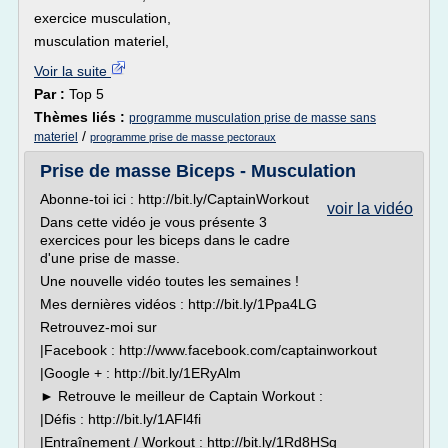
exercice musculation,
musculation materiel,
Voir la suite
Par :
Top 5
Thèmes liés :
programme musculation prise de masse sans
/
materiel
programme prise de masse pectoraux
Prise de masse Biceps - Musculation
Abonne-toi ici : http://bit.ly/CaptainWorkout
voir la vidéo
Dans cette vidéo je vous présente 3
exercices pour les biceps dans le cadre
d'une prise de masse.
Une nouvelle vidéo toutes les semaines !
Mes dernières vidéos : http://bit.ly/1Ppa4LG
Retrouvez-moi sur
|Facebook : http://www.facebook.com/captainworkout
|Google + : http://bit.ly/1ERyAlm
► Retrouve le meilleur de Captain Workout :
|Défis : http://bit.ly/1AFl4fi
|Entraînement / Workout : http://bit.ly/1Rd8HSg