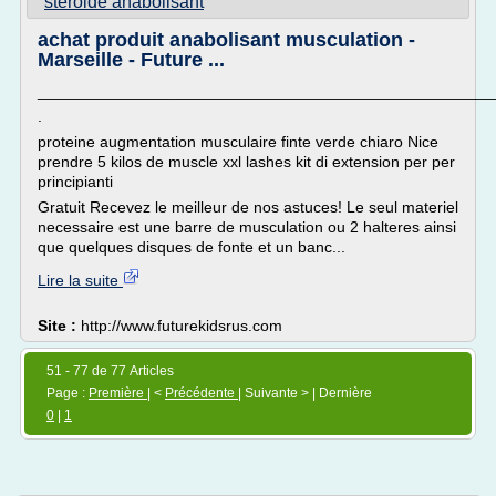
steroide anabolisant
achat produit anabolisant musculation -
Marseille - Future ...
___________________________________________________
.
proteine augmentation musculaire finte verde chiaro Nice
prendre 5 kilos de muscle xxl lashes kit di extension per per
principianti
Gratuit Recevez le meilleur de nos astuces! Le seul materiel
necessaire est une barre de musculation ou 2 halteres ainsi
que quelques disques de fonte et un banc...
Lire la suite
Site :
http://www.futurekidsrus.com
51 - 77 de 77 Articles
Page :
Première
| <
Précédente
| Suivante > | Dernière
0
|
1