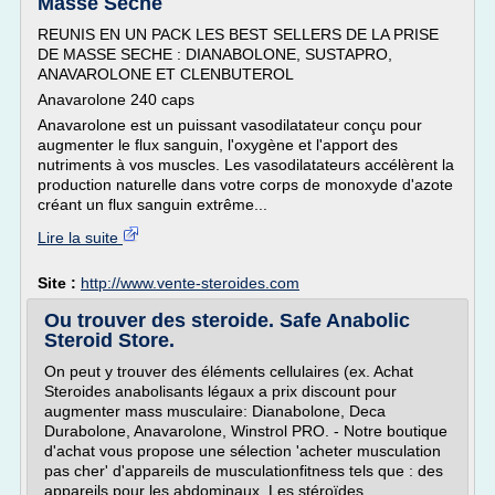
Masse Sèche
REUNIS EN UN PACK LES BEST SELLERS DE LA PRISE
DE MASSE SECHE : DIANABOLONE, SUSTAPRO,
ANAVAROLONE ET CLENBUTEROL
Anavarolone 240 caps
Anavarolone est un puissant vasodilatateur conçu pour
augmenter le flux sanguin, l'oxygène et l'apport des
nutriments à vos muscles. Les vasodilatateurs accélèrent la
production naturelle dans votre corps de monoxyde d'azote
créant un flux sanguin extrême...
Lire la suite
Site :
http://www.vente-steroides.com
Ou trouver des steroide. Safe Anabolic
Steroid Store.
On peut y trouver des éléments cellulaires (ex. Achat
Steroides anabolisants légaux a prix discount pour
augmenter mass musculaire: Dianabolone, Deca
Durabolone, Anavarolone, Winstrol PRO. - Notre boutique
d'achat vous propose une sélection 'acheter musculation
pas cher' d'appareils de musculationfitness tels que : des
appareils pour les abdominaux. Les stéroïdes