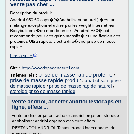
Vente pas cher ...
Description du produit
Anadral A50 60 caps�(�Anabolisant naturel ) �est un
melange exceptionnel utilise par les weight lifters et les
Bodybuilders �du monde entier , Anadral-A50� est
recommande pour des gains massifs� et une fixation des
proteines Ultra rapide, c'est a dire�une prise de masse
rapide...
Lire la suite
Site :
http://www.dopagenaturel.com
prise de masse rapide proteine
Thèmes liés :
/
prise de masse rapide produit
anabolisant prise
/
de masse rapide
prise de masse rapide naturel
/
/
steroide prise de masse rapide
vente andriol, acheter andriol testocaps en
ligne, effets ...
vente andriol organon, acheter andriol organon, steroide
anabolisant andriol organon avis cure effets
RESTANDOL ANDRIOL Testosterone Undecanoate de
marque organon