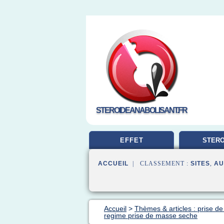
STEROIDEANABOLISANT.FR
EFFET
STERO
MUSCUL
ACCUEIL
| CLASSEMENT :
SITES
,
AU
Accueil
>
Thèmes & articles : prise d
regime prise de masse seche