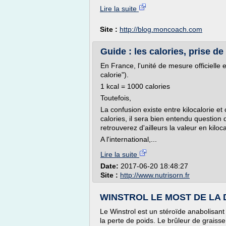
Lire la suite
Site :
http://blog.moncoach.com
Guide : les calories, prise de
En France, l'unité de mesure officielle 
calorie").
1 kcal = 1000 calories
Toutefois,
La confusion existe entre kilocalorie et
calories, il sera bien entendu question 
retrouverez d'ailleurs la valeur en kiloca
A l'international,...
Lire la suite
Date:
2017-06-20 18:48:27
Site :
http://www.nutrisorn.fr
WINSTROL LE MOST DE LA D
Le Winstrol est un stéroïde anabolisant
la perte de poids. Le brûleur de graiss