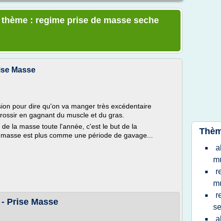
e thème : regime prise de masse seche
rise Masse
ion pour dire qu'on va manger très excédentaire
rossir en gagnant du muscle et du gras.
 de la masse toute l'année, c'est le but de la
Thèm
de masse est plus comme une période de gavage...
a
mu
r
mu
r
 - Prise Masse
s
a