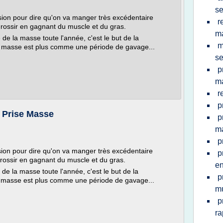
s
ion pour dire qu'on va manger très excédentaire
r
rossir en gagnant du muscle et du gras.
m
 de la masse toute l'année, c'est le but de la
m
de masse est plus comme une période de gavage...
se
p
ma
r
p
- Prise Masse
p
m
p
ion pour dire qu'on va manger très excédentaire
p
rossir en gagnant du muscle et du gras.
en
 de la masse toute l'année, c'est le but de la
p
de masse est plus comme une période de gavage...
m
p
ra