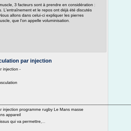
 muscle, 3 facteurs sont à prendre en considération :
os. L'entraînement et le repos ont déjà été discutés
ous allons dans celui-ci expliquer les pierres
scle, que l'on appelle voluminisation.
lation par injection
injection -
sculation
________________________________________________________
ar injection programme rugby Le Mans masse
s appareil
tissus qui va permettre,...