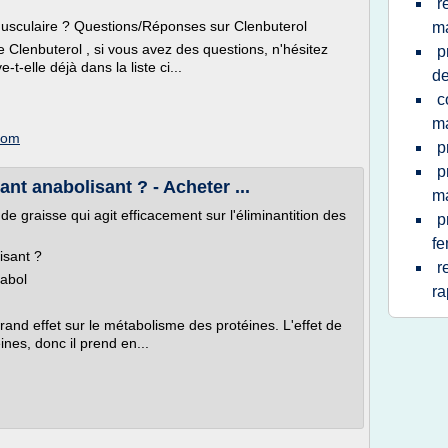
r
musculaire ? Questions/Réponses sur Clenbuterol
ma
e Clenbuterol , si vous avez des questions, n'hésitez
p
t-elle déjà dans la liste ci...
d
c
m
.com
p
p
ant anabolisant ? - Acheter ...
m
e graisse qui agit efficacement sur l'éliminantition des
p
f
isant ?
r
nabol
ra
rand effet sur le métabolisme des protéines. L'effet de
nes, donc il prend en...