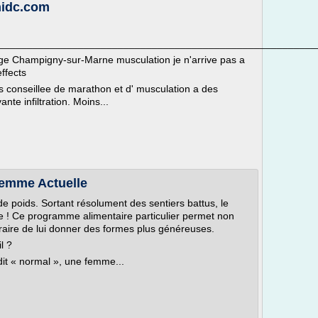
nidc.com
________________________________________________________
ge Champigny-sur-Marne musculation je n'arrive pas a
ffects
ites conseillee de marathon et d' musculation a des
nte infiltration. Moins...
Femme Actuelle
de poids. Sortant résolument des sentiers battus, le
e ! Ce programme alimentaire particulier permet non
ntraire de lui donner des formes plus généreuses.
l ?
dit « normal », une femme...