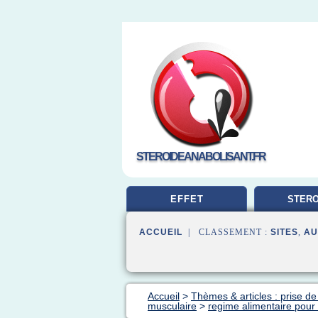
STEROIDEANABOLISANT.FR
EFFET
STERO
MUSCUL
ACCUEIL
| CLASSEMENT :
SITES
,
AU
Accueil
>
Thèmes & articles : prise d
musculaire
>
regime alimentaire pou