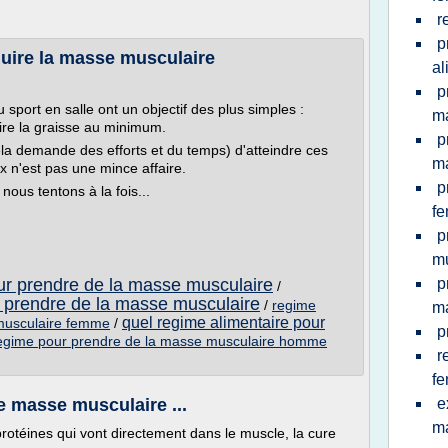
r
p
duire la masse musculaire
al
p
 sport en salle ont un objectif des plus simples :
m
ire la graisse au minimum.
p
ela demande des efforts et du temps) d'atteindre ces
m
x n'est pas une mince affaire.
p
ous tentons à la fois...
f
p
mu
ur prendre de la masse musculaire
p
/
 prendre de la masse musculaire
/
regime
m
quel regime alimentaire pour
 musculaire femme
/
p
egime pour prendre de la masse musculaire homme
r
f
e masse musculaire ...
e
m
rotéines qui vont directement dans le muscle, la cure