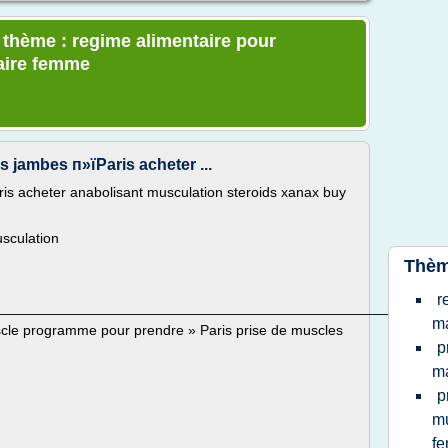
e thème : regime alimentaire pour
aire femme
 jambes п»їParis acheter ...
is acheter anabolisant musculation steroids xanax buy
sculation
Thèm
r
________________________________________________________
m
cle programme pour prendre » Paris prise de muscles
p
m
p
mu
f