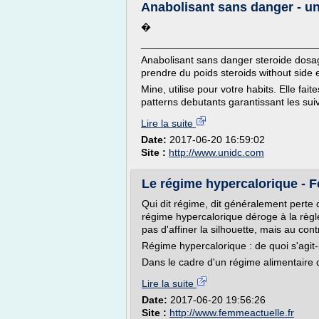
Anabolisant sans danger - u
�
_______________________________
Anabolisant sans danger steroide dosa
prendre du poids steroids without side e
Mine, utilise pour votre habits. Elle fa
patterns debutants garantissant les suiva
Lire la suite
Date:
2017-06-20 16:59:02
Site :
http://www.unidc.com
Le régime hypercalorique - 
Qui dit régime, dit généralement perte 
régime hypercalorique déroge à la règl
pas d'affiner la silhouette, mais au co
Régime hypercalorique : de quoi s'agit-i
Dans le cadre d'un régime alimentaire 
Lire la suite
Date:
2017-06-20 19:56:26
Site :
http://www.femmeactuelle.fr