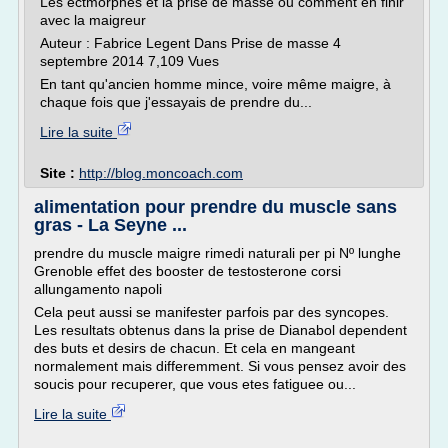
Les ectmorphes et la prise de masse ou comment en finir
avec la maigreur
Auteur : Fabrice Legent Dans Prise de masse 4
septembre 2014 7,109 Vues
En tant qu'ancien homme mince, voire même maigre, à
chaque fois que j'essayais de prendre du...
Lire la suite
Site :
http://blog.moncoach.com
alimentation pour prendre du muscle sans
gras - La Seyne ...
prendre du muscle maigre rimedi naturali per pi Nº lunghe
Grenoble effet des booster de testosterone corsi
allungamento napoli
Cela peut aussi se manifester parfois par des syncopes.
Les resultats obtenus dans la prise de Dianabol dependent
des buts et desirs de chacun. Et cela en mangeant
normalement mais differemment. Si vous pensez avoir des
soucis pour recuperer, que vous etes fatiguee ou...
Lire la suite