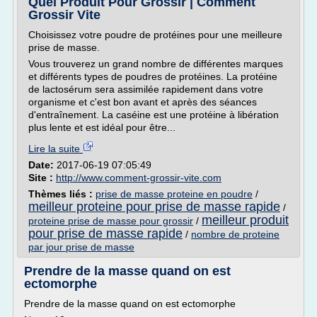
Quel Produit Pour Grossir | Comment
Grossir Vite
Choisissez votre poudre de protéines pour une meilleure
prise de masse.
Vous trouverez un grand nombre de différentes marques
et différents types de poudres de protéines. La protéine
de lactosérum sera assimilée rapidement dans votre
organisme et c'est bon avant et après des séances
d'entraînement. La caséine est une protéine à libération
plus lente et est idéal pour être...
Lire la suite
Date:
2017-06-19 07:05:49
Site :
http://www.comment-grossir-vite.com
Thèmes liés :
prise de masse proteine en poudre
/
meilleur proteine pour prise de masse rapide
/
meilleur produit
proteine prise de masse pour grossir
/
pour prise de masse rapide
/
nombre de proteine
par jour prise de masse
Prendre de la masse quand on est
ectomorphe
Prendre de la masse quand on est ectomorphe