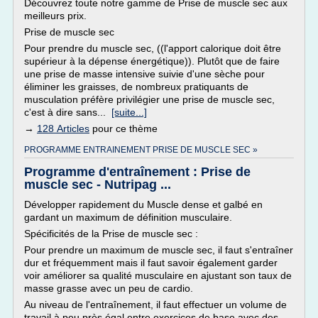
Découvrez toute notre gamme de Prise de muscle sec aux
meilleurs prix.
Prise de muscle sec
Pour prendre du muscle sec, ((l'apport calorique doit être
supérieur à la dépense énergétique)). Plutôt que de faire
une prise de masse intensive suivie d'une sèche pour
éliminer les graisses, de nombreux pratiquants de
musculation préfère privilégier une prise de muscle sec,
c'est à dire sans...
[suite...]
→
128 Articles
pour ce thème
PROGRAMME ENTRAINEMENT PRISE DE MUSCLE SEC »
Programme d'entraînement : Prise de
muscle sec - Nutripag ...
Développer rapidement du Muscle dense et galbé en
gardant un maximum de définition musculaire.
Spécificités de la Prise de muscle sec :
Pour prendre un maximum de muscle sec, il faut s'entraîner
dur et fréquemment mais il faut savoir également garder
voir améliorer sa qualité musculaire en ajustant son taux de
masse grasse avec un peu de cardio.
Au niveau de l'entraînement, il faut effectuer un volume de
travail à peu près égal entre exercices de base avec des