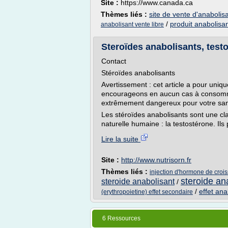
Site :
https://www.canada.ca
Thèmes liés :
site de vente d'anabolis
/
produit anabolisan
anabolisant vente libre
Steroïdes anabolisants, tes
Contact
Stéroïdes anabolisants
Avertissement : cet article a pour uniq
encourageons en aucun cas à consomme
extrêmement dangereux pour votre san
Les stéroïdes anabolisants sont une c
naturelle humaine : la testostérone. Ils 
Lire la suite
Site :
http://www.nutrisorn.fr
Thèmes liés :
injection d'hormone de croi
steroide an
steroide anabolisant
/
/
effet ana
(erythropoietine) effet secondaire
6 Ressources