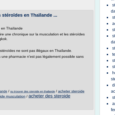
s
d
 stéroïdes en Thaïlande ...
s
a
s en Thaïlande
s
crire une chronique sur la musculation et les stéroïdes
s
gkok.
d
s
 stéroïdes ne sont pas illégaux en Thaïlande.
t
 une pharmacie n'est pas légalement possible sans
s
s
h
st
d
/
/
acheter steroide
ac
ilande
ou trouver des steroide en thailande
acheter des steroide
oide musculation
/
s
a
f