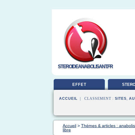
STEROIDEANABOLISANT.FR
EFFET
STERO
MUSCUL
ACCUEIL
| CLASSEMENT :
SITES
,
AU
Accueil
>
Thèmes & articles : anabolis
libre