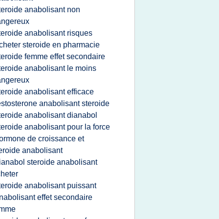
teroide anabolisant non
angereux
teroide anabolisant risques
cheter steroide en pharmacie
teroide femme effet secondaire
teroide anabolisant le moins
angereux
teroide anabolisant efficace
estosterone anabolisant steroide
teroide anabolisant dianabol
teroide anabolisant pour la force
ormone de croissance et
eroide anabolisant
ianabol steroide anabolisant
heter
teroide anabolisant puissant
nabolisant effet secondaire
emme