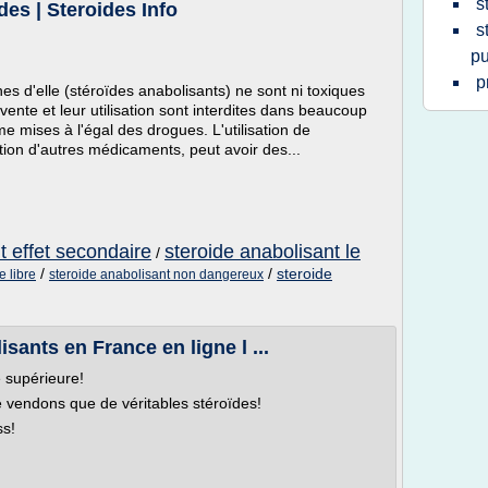
s
des | Steroides Info
s
pu
p
es d'elle (stéroïdes anabolisants) ne sont ni toxiques
vente et leur utilisation sont interdites dans beaucoup
e mises à l'égal des drogues. L'utilisation de
sation d'autres médicaments, peut avoir des...
t effet secondaire
steroide anabolisant le
/
/
/
steroide
e libre
steroide anabolisant non dangereux
sants en France en ligne l ...
 supérieure!
 vendons que de véritables stéroïdes!
ss!