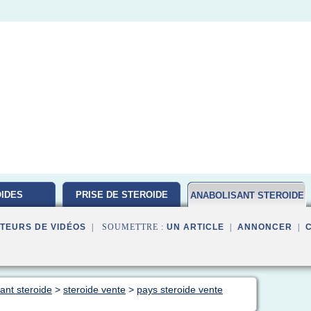
IDES
PRISE DE STEROIDE
ANABOLISANT STEROIDE
ATION
TEURS DE VIDÉOS
| SOUMETTRE :
UN ARTICLE
|
ANNONCER
|
ant steroide
>
steroide vente
>
pays steroide vente