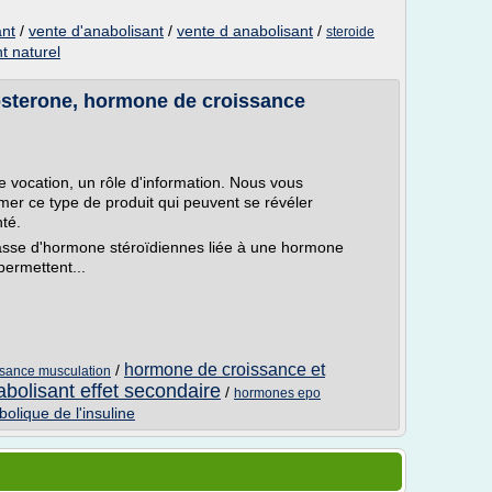
ant
/
vente d'anabolisant
/
vente d anabolisant
/
steroide
t naturel
tosterone, hormone de croissance
ue vocation, un rôle d'information. Nous vous
r ce type de produit qui peuvent se révéler
té.
lasse d'hormone stéroïdiennes liée à une hormone
permettent...
hormone de croissance et
/
ssance musculation
abolisant effet secondaire
/
hormones epo
bolique de l'insuline