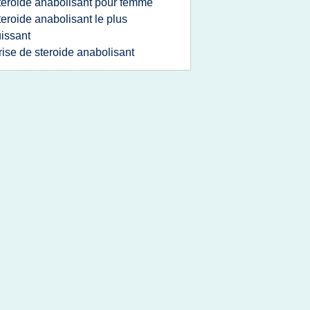
teroide anabolisant pour femme
teroide anabolisant le plus
issant
rise de steroide anabolisant