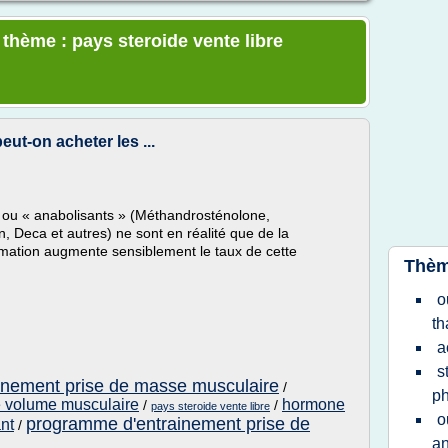
 thème : pays steroide vente libre
ut-on acheter les ...
 ou « anabolisants » (Méthandrosténolone,
, Deca et autres) ne sont en réalité que de la
mation augmente sensiblement le taux de cette
Thèm
o
th
a
s
inement prise de masse musculaire
/
p
e volume musculaire
hormone
/
/
pays steroide vente libre
o
programme d'entrainement prise de
nt
/
an