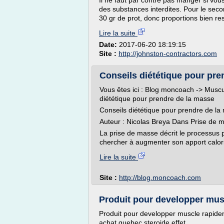
Il ne faut par contre pas manger si vous
des substances interdites. Pour le sec
30 gr de prot, donc proportions bien re
Lire la suite
Date:
2017-06-20 18:19:15
Site :
http://johnston-contractors.com
Conseils diététique pour pre
Vous êtes ici : Blog moncoach -> Muscu
diététique pour prendre de la masse
Conseils diététique pour prendre de la
Auteur : Nicolas Breya Dans Prise de
La prise de masse décrit le processus 
chercher à augmenter son apport calor
Lire la suite
Site :
http://blog.moncoach.com
Produit pour developper musc
Produit pour developper muscle rapide
achat quebec steroide effet