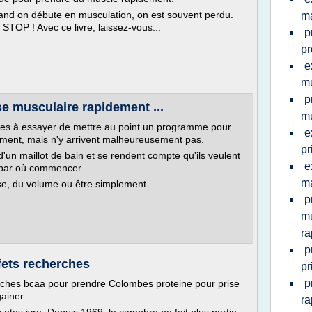
quand on débute en musculation, on est souvent perdu.
ma
. STOP ! Avec ce livre, laissez-vous...
p
pr
e
mu
p
 musculaire rapidement ...
mu
es à essayer de mettre au point un programme pour
e
ment, mais n'y arrivent malheureusement pas.
pr
d'un maillot de bain et se rendent compte qu'ils veulent
e
 par où commencer.
m
e, du volume ou être simplement...
p
mu
ra
p
fets recherches
pr
p
rches bcaa pour prendre Colombes proteine pour prise
gainer
r