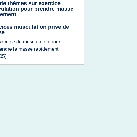
 de thèmes sur
exercice
ulation pour prendre masse
dement
cices musculation prise de
se
xercice
de
musculation
pour
rendre
la
masse rapidement
05)
_____________