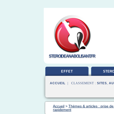
STEROIDEANABOLISANT.FR
EFFET
STERO
MUSCUL
ACCUEIL
| CLASSEMENT :
SITES
,
AU
Accueil
>
Thèmes & articles : prise d
rapidement