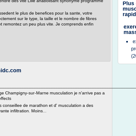
ndre des vite Lille anabolisant synonyme programme
Plus
musc
ssedent le plus de benefices pour la sante, votre
rapi
ectement sur le type, la taille et le nombre de fibres
et remontez un peu plus vite. Je comprends enfin
exer
mas
e
p
(2
nidc.com
________________________________________________________
ge Champigny-sur-Marne musculation je n'arrive pas a
ffects
ites conseillee de marathon et d' musculation a des
nte infiltration. Moins...