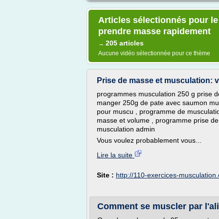
Articles sélectionnés pour l
prendre masse rapidement
205 articles
→
Aucune vidéo sélectionnée pour ce thème
Prise de masse et musculation: v
programmes musculation 250 g prise de 
manger 250g de pate avec saumon musc
pour muscu , programme de musculatio
masse et volume , programme prise d
musculation admin
Vous voulez probablement vous...
Lire la suite
Site :
http://110-exercices-musculation
Comment se muscler par l'al