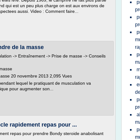
 etes ivre. Depuis 1969, le camphre ne fait plus partie
p
ond qui est un peu plus charge on est aux environs de
p
spectees aussi. Video : Comment faire...
p
p
p
mu
ndre de la masse
ra
p
lation -> Entraînement -> Prise de masse -> Conseils
ma
 masse
m
 masse 20 novembre 2013 2,095 Vues
ra
pendant lequel le pratiquant de musculation va
e
ique pour augmenter son...
de
p
pr
a
ma
le rapidement repas pour ...
p
ment repas pour prendre Bondy steroide anabolisant
mu