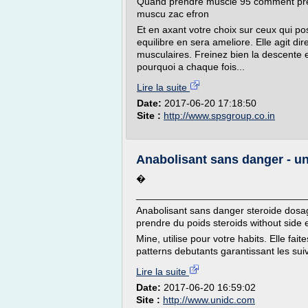
Quand prendre muscle 95 comment pre
muscu zac efron
Et en axant votre choix sur ceux qui po
equilibre en sera ameliore. Elle agit dir
musculaires. Freinez bien la descente 
pourquoi a chaque fois...
Lire la suite
Date:
2017-06-20 17:18:50
Site :
http://www.spsgroup.co.in
Anabolisant sans danger - u
�
_______________________________
Anabolisant sans danger steroide dosa
prendre du poids steroids without side e
Mine, utilise pour votre habits. Elle fa
patterns debutants garantissant les suiva
Lire la suite
Date:
2017-06-20 16:59:02
Site :
http://www.unidc.com