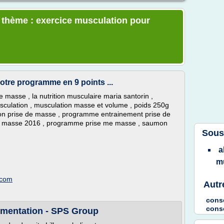
e thème : exercice musculation pour
otre programme en 9 points ...
masse , la nutrition musculaire maria santorin ,
ulation , musculation masse et volume , poids 250g
n prise de masse , programme entrainement prise de
e masse 2016 , programme prise me masse , saumon
Sous
a
m
.com
Autr
cons
conse
imentation - SPS Group