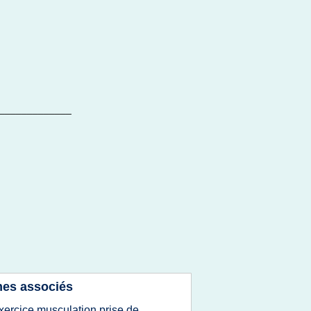
_____________
es associés
xercice musculation prise de