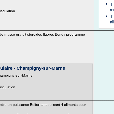
p
m
sculation
p
al
________________________________________________________
de masse gratuit steroides fluores Bondy programme
ulaire - Champigny-sur-Marne
Champigny-sur-Marne
usculation
________________________________________________________
dre en puissance Belfort anabolisant 4 aliments pour