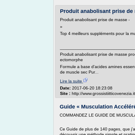
Produit anabolisant prise d
Produit anabolisant prise de masse -
»
Top 4 meilleurs suppléments pour la m
_______________________________
Produit anabolisant prise de masse p
ectomorphe
Formule a base d'acides amines essent
de muscle sec Pur...
Lire la suite
Date:
2017-06-20 18:23:08
Site :
http://www.grossistiitticovenezia.it
Guide « Musculation Accéléré
COMMANDEZ LE GUIDE DE MUSCULA
Ce Guide de plus de 140 pages, que j'ai
découvrir une méthode simple et prati