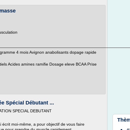
e masse
usculation
________________________________________________________
rogramme 4 mois Avignon anabolisants dopage rapide
iels Acides amines ramifie Dosage eleve BCAA Prise
e Spécial Débutant ...
TION SPECIAL DEBUTANT
Thèm
 écrit moi-même, a pour objectif de vous faire
que pour prendre du muscle rapidement.
e