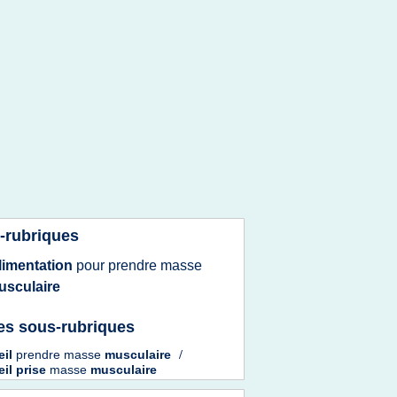
-rubriques
limentation
pour
prendre masse
usculaire
es sous-rubriques
eil
prendre masse
musculaire
/
il prise
masse
musculaire