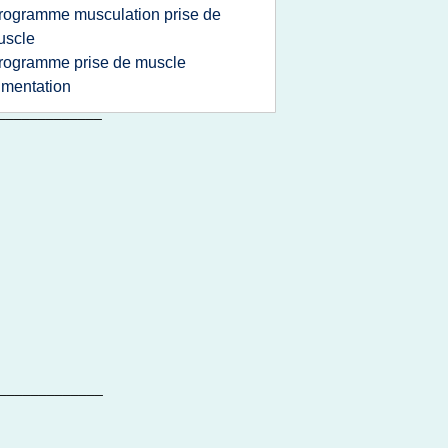
rogramme musculation prise de
uscle
rogramme prise de muscle
imentation
_____________
_____________