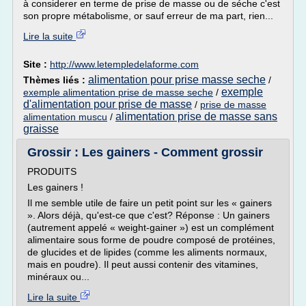
à considerer en terme de prise de masse ou de séche c'est
son propre métabolisme, or sauf erreur de ma part, rien...
Lire la suite
Site :
http://www.letempledelaforme.com
alimentation pour prise masse seche
Thèmes liés :
/
exemple
exemple alimentation prise de masse seche
/
d'alimentation pour prise de masse
/
prise de masse
alimentation prise de masse sans
alimentation muscu
/
graisse
Grossir : Les gainers - Comment grossir
PRODUITS
Les gainers !
Il me semble utile de faire un petit point sur les « gainers
». Alors déjà, qu'est-ce que c'est? Réponse : Un gainers
(autrement appelé « weight-gainer ») est un complément
alimentaire sous forme de poudre composé de protéines,
de glucides et de lipides (comme les aliments normaux,
mais en poudre). Il peut aussi contenir des vitamines,
minéraux ou...
Lire la suite