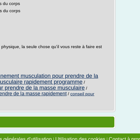
ds du corps
ds du corps
e physique, la seule chose qu'il vous reste à faire est
nement musculation pour prendre de la
musculaire rapidement programme
/
r prendre de la masse musculaire
/
endre de la masse rapidement
/
conseil pour
 générales d'utilisation
|
Utilisation des cookies
|
Contact à pro