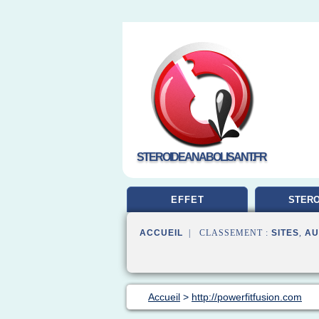
STEROIDEANABOLISANT.FR
EFFET
STERO
MUSCUL
ACCUEIL
| CLASSEMENT :
SITES
,
AU
Accueil
>
http://powerfitfusion.com