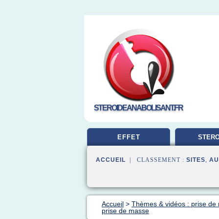
STEROIDEANABOLISANT.FR
EFFET
STERO
MUSCUL
ACCUEIL
| CLASSEMENT :
SITES
,
AU
Accueil
>
Thèmes & vidéos : prise de
prise de masse