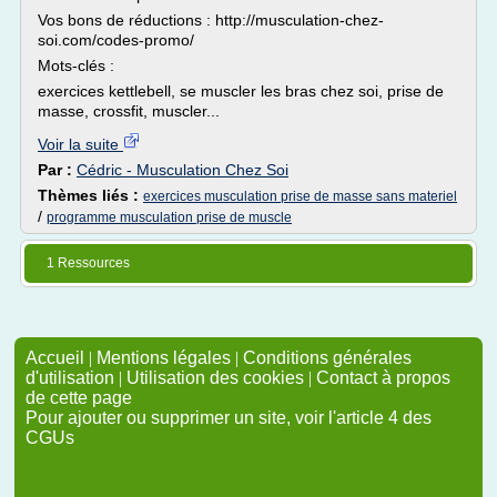
Vos bons de réductions : http://musculation-chez-
soi.com/codes-promo/
Mots-clés :
exercices kettlebell, se muscler les bras chez soi, prise de
masse, crossfit, muscler...
Voir la suite
Par :
Cédric - Musculation Chez Soi
Thèmes liés :
exercices musculation prise de masse sans materiel
/
programme musculation prise de muscle
1 Ressources
Accueil
|
Mentions légales
|
Conditions générales
d'utilisation
|
Utilisation des cookies
|
Contact à propos
de cette page
Pour ajouter ou supprimer un site, voir l'article 4 des
CGUs