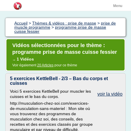
Menu
Accueil
>
Thèmes & vidéos : prise de masse
>
prise de
muscle programme
>
programme prise de masse
cuisse fessier
Vidéos sélectionnées pour le thème :
programme prise de masse cuisse fessier
1 Vidéos
→
Voir également
20 Articles
pour ce thème
5 exercices KettleBell - 2/3 – Bas du corps et
cuisses
Voici 5 exercices KettleBell pour muscler les
voir la vidéo
cuisses et le bas du corps.
http://musculation-chez-soi.com/exercices-
de-musculation-sans-materiel : Mon site où
vous trouverez des programmes de
musculation chez soi, des conseils, des
recettes et des exercices classés par groupe
musculaire et par niveau de difficulté.