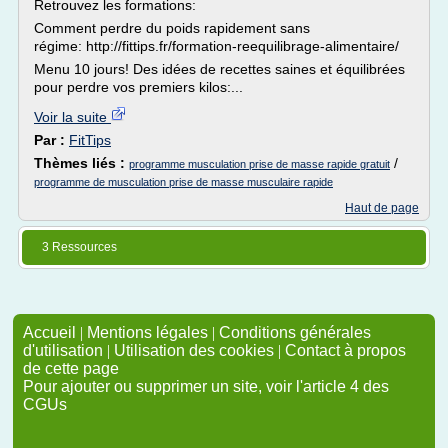
Retrouvez les formations:
Comment perdre du poids rapidement sans
régime: http://fittips.fr/formation-reequilibrage-alimentaire/
Menu 10 jours! Des idées de recettes saines et équilibrées
pour perdre vos premiers kilos:...
Voir la suite
Par :
FitTips
Thèmes liés :
/
programme musculation prise de masse rapide gratuit
programme de musculation prise de masse musculaire rapide
Haut de page
3 Ressources
Accueil
|
Mentions légales
|
Conditions générales
d'utilisation
|
Utilisation des cookies
|
Contact à propos
de cette page
Pour ajouter ou supprimer un site, voir l'article 4 des
CGUs