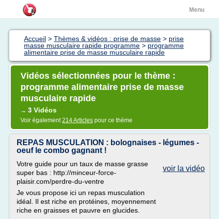
Menu
Accueil
>
Thèmes & vidéos : prise de masse
>
prise
masse musculaire rapide programme
>
programme
alimentaire prise de masse musculaire rapide
Vidéos sélectionnées pour le thème :
programme alimentaire prise de masse
musculaire rapide
3 Vidéos
→
Voir également
214 Articles
pour ce thème
REPAS MUSCULATION : bolognaises - légumes -
oeuf le combo gagnant !
Votre guide pour un taux de masse grasse
voir la vidéo
super bas : http://minceur-force-
plaisir.com/perdre-du-ventre
Je vous propose ici un repas musculation
idéal. Il est riche en protéines, moyennement
riche en graisses et pauvre en glucides.