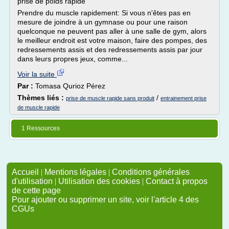
prise de poids rapide
Prendre du muscle rapidement: Si vous n'êtes pas en
mesure de joindre à un gymnase ou pour une raison
quelconque ne peuvent pas aller à une salle de gym, alors
le meilleur endroit est votre maison, faire des pompes, des
redressements assis et des redressements assis par jour
dans leurs propres jeux, comme...
Voir la suite
Par :
Tomasa Qurioz Pérez
Thèmes liés :
/
prise de muscle rapide sans produit
entrainement prise
de muscle rapide
1 Ressources
Accueil
|
Mentions légales
|
Conditions générales
d'utilisation
|
Utilisation des cookies
|
Contact à propos
de cette page
Pour ajouter ou supprimer un site, voir l'article 4 des
CGUs