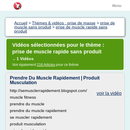
Menu
Accueil
>
Thèmes & vidéos : prise de masse
>
prise de
muscle sans produit
>
prise de muscle rapide sans
produit
Vidéos sélectionnées pour le thème :
prise de muscle rapide sans produit
1 Vidéos
→
Voir également
216 Articles
pour ce thème
Prendre Du Muscle Rapidement | Produit
Musculation
http://semusclerrapidement.blogspot.com/
voir la vidéo
muscle fitness
prendre du muscle
prendre du muscle rapidement
se muscler rapidement
produit musculation