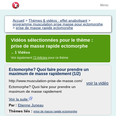
Menu
Accueil
>
Thèmes & vidéos : effet anabolisant
>
programme musculation prise masse pour ectomorphe
>
prise de masse rapide ectomorphe
Vidéos sélectionnées pour le thème :
prise de masse rapide ectomorphe
1 Vidéos
→
Voir également
72 Articles
pour ce thème
Ectomorphe? Quoi faire pour prendre un
maximum de masse rapidement (1/2)
http://www.musculation-prise-de-masse.com/
voir la vidéo
Ectomorphe? Quoi faire pour prendre un
maximum de masse rapidement
Voir la suite
Par :
Etienne Juneau
Thèmes liés :
prise de masse rapide ectomorphe