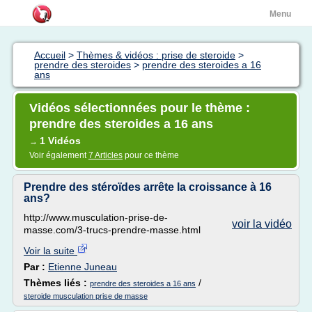
Menu
Accueil
>
Thèmes & vidéos : prise de steroide
>
prendre des steroides
>
prendre des steroides a 16
ans
Vidéos sélectionnées pour le thème :
prendre des steroides a 16 ans
1 Vidéos
→
Voir également
7 Articles
pour ce thème
Prendre des stéroïdes arrête la croissance à 16
ans?
http://www.musculation-prise-de-
voir la vidéo
masse.com/3-trucs-prendre-masse.html
Voir la suite
Par :
Etienne Juneau
Thèmes liés :
/
prendre des steroides a 16 ans
steroide musculation prise de masse