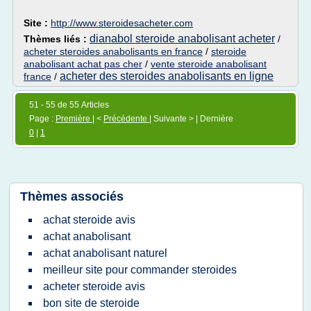
Site :
http://www.steroidesacheter.com
dianabol steroide anabolisant acheter
Thèmes liés :
/
acheter steroides anabolisants en france
/
steroide
anabolisant achat pas cher
/
vente steroide anabolisant
acheter des steroides anabolisants en ligne
france
/
51 - 55 de 55 Articles
Page :
Première
| <
Précédente
| Suivante > | Dernière
0
|
1
Thèmes associés
achat steroide avis
achat anabolisant
achat anabolisant naturel
meilleur site pour commander steroides
acheter steroide avis
bon site de steroide