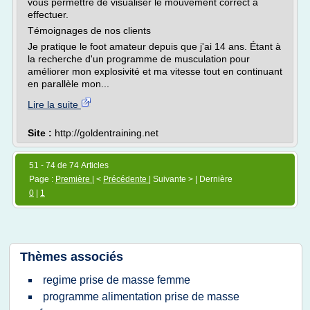
vous permettre de visualiser le mouvement correct à
effectuer.
Témoignages de nos clients
Je pratique le foot amateur depuis que j'ai 14 ans. Étant à
la recherche d'un programme de musculation pour
améliorer mon explosivité et ma vitesse tout en continuant
en parallèle mon...
Lire la suite
Site :
http://goldentraining.net
51 - 74 de 74 Articles
Page :
Première
| <
Précédente
| Suivante > | Dernière
0
|
1
Thèmes associés
regime prise de masse femme
programme alimentation prise de masse