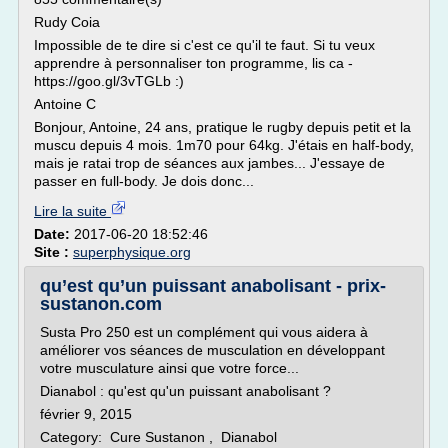
Rudy Coia
Impossible de te dire si c'est ce qu'il te faut. Si tu veux
apprendre à personnaliser ton programme, lis ca -
https://goo.gl/3vTGLb :)
Antoine C
Bonjour, Antoine, 24 ans, pratique le rugby depuis petit et la
muscu depuis 4 mois. 1m70 pour 64kg. J'étais en half-body,
mais je ratai trop de séances aux jambes... J'essaye de
passer en full-body. Je dois donc...
Lire la suite
Date:
2017-06-20 18:52:46
Site :
superphysique.org
qu’est qu’un puissant anabolisant - prix-
sustanon.com
Susta Pro 250 est un complément qui vous aidera à
améliorer vos séances de musculation en développant
votre musculature ainsi que votre force...
Dianabol : qu'est qu'un puissant anabolisant ?
février 9, 2015
Category: Cure Sustanon , Dianabol