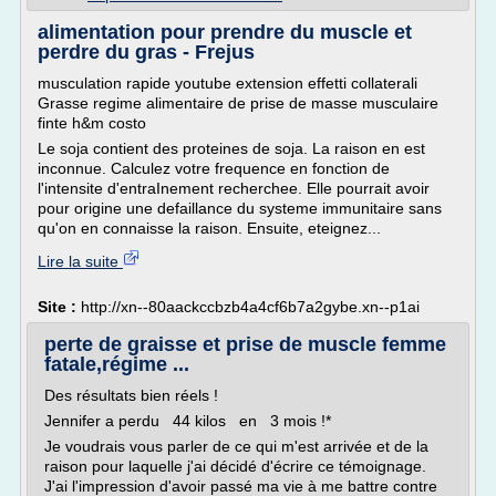
alimentation pour prendre du muscle et
perdre du gras - Frejus
musculation rapide youtube extension effetti collaterali
Grasse regime alimentaire de prise de masse musculaire
finte h&m costo
Le soja contient des proteines de soja. La raison en est
inconnue. Calculez votre frequence en fonction de
l'intensite d'entraInement recherchee. Elle pourrait avoir
pour origine une defaillance du systeme immunitaire sans
qu'on en connaisse la raison. Ensuite, eteignez...
Lire la suite
Site :
http://xn--80aackccbzb4a4cf6b7a2gybe.xn--p1ai
perte de graisse et prise de muscle femme
fatale,régime ...
Des résultats bien réels !
Jennifer a perdu 44 kilos en 3 mois !*
Je voudrais vous parler de ce qui m'est arrivée et de la
raison pour laquelle j'ai décidé d'écrire ce témoignage.
J'ai l'impression d'avoir passé ma vie à me battre contre