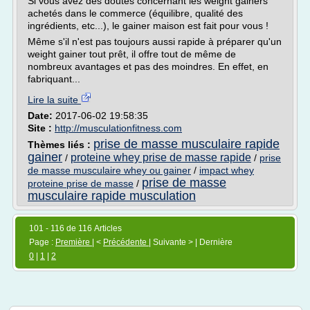
Si vous avez des doutes concernant les weight gainers
achetés dans le commerce (équilibre, qualité des
ingrédients, etc...), le gainer maison est fait pour vous !
Même s'il n'est pas toujours aussi rapide à préparer qu'un
weight gainer tout prêt, il offre tout de même de
nombreux avantages et pas des moindres. En effet, en
fabriquant...
Lire la suite
Date:
2017-06-02 19:58:35
Site :
http://musculationfitness.com
prise de masse musculaire rapide
Thèmes liés :
gainer
proteine whey prise de masse rapide
/
/
prise
de masse musculaire whey ou gainer
/
impact whey
prise de masse
proteine prise de masse
/
musculaire rapide musculation
101 - 116 de 116 Articles
Page :
Première
| <
Précédente
| Suivante > | Dernière
0
|
1
|
2