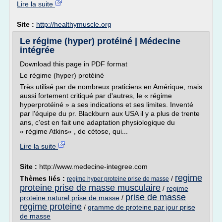
Lire la suite
Site :
http://healthymuscle.org
Le régime (hyper) protéiné | Médecine
intégrée
Download this page in PDF format
Le régime (hyper) protéiné
Très utilisé par de nombreux praticiens en Amérique, mais
aussi fortement critiqué par d'autres, le « régime
hyperprotéiné » a ses indications et ses limites. Inventé
par l'équipe du pr. Blackburn aux USA il y a plus de trente
ans, c'est en fait une adaptation physiologique du
« régime Atkins« , de cétose, qui...
Lire la suite
Site :
http://www.medecine-integree.com
regime
Thèmes liés :
/
regime hyper proteine prise de masse
proteine prise de masse musculaire
/
regime
prise de masse
proteine naturel prise de masse
/
regime proteine
/
gramme de proteine par jour prise
de masse